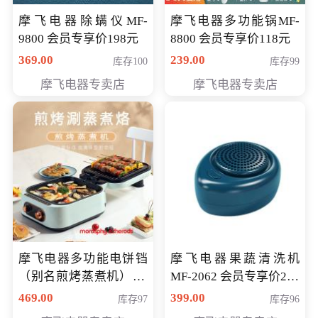
摩飞电器除螨仪MF-
摩飞电器多功能锅MF-
9800 会员专享价198元
8800 会员专享价118元
369.00
239.00
库存100
库存99
摩飞电器专卖店
摩飞电器专卖店
摩飞电器多功能电饼铛
摩飞电器果蔬清洗机
（别名煎烤蒸煮机） 型
MF-2062 会员专享价268
号MF-8888B 会员专享
元
469.00
399.00
库存97
库存96
价389元