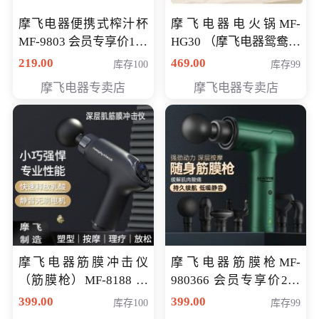
摩飞电器便携式榨汁杯
摩飞电器电火锅MF-
MF-9803 会员专享价138
HG30 （摩飞电器鸳鸯锅
元
MF-HG30 ） 会员专享价
219.00
469.00
库存100
库存99
319元
摩飞电器专卖店
摩飞电器专卖店
摩飞电器筋膜冲击仪
摩飞电器筋膜枪MF-
（筋膜枪）MF-8188 会
980366 会员专享价299
员专享价268元
元
399.00
399.00
库存100
库存99