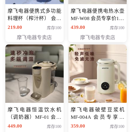
摩飞电器便携式多功能
摩飞电器便携电热水壶
料理杯（榨汁杯） 会员
MF-W08 会员专享价198
专享价118元
元
219.00
439.00
库存100
库存100
摩飞电器专卖店
摩飞电器专卖店
摩飞电器恒温饮水机
摩飞电器破壁豆浆机
（调奶器）MF-01 会员
MF-004A 会员专享价
专享价366元
168元
449.00
359.00
库存100
库存100