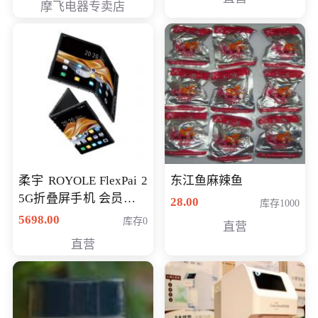
摩飞电器专卖店
柔宇 ROYOLE FlexPai 2
东江鱼麻辣鱼
5G折叠屏手机 会员专享
28.00
库存1000
购买价格 4998元
5698.00
库存0
直营
直营