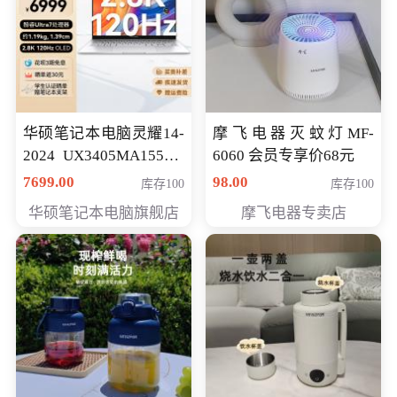
华硕笔记本电脑灵耀14-
摩飞电器灭蚊灯MF-
2024 UX3405MA155夜
6060 会员专享价68元
空蓝 oled 智慧轻薄本 会
7699.00
98.00
库存100
库存100
员专享价6998元
华硕笔记本电脑旗舰店
摩飞电器专卖店