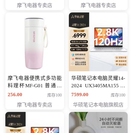
摩飞电器专卖店
摩飞电器专卖店
摩飞电器便携式多功能
华硕笔记本电脑灵耀14-
料理杯MF-G01 普通会
2024 UX3405MA155冰
员专享价格118元
川银 oled 智慧轻薄本 会
256.00
7599.00
库存100
库存100
员专享价6898元
摩飞电器专卖店
华硕笔记本电脑旗舰店