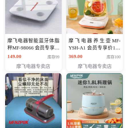
摩飞电器智能蓝牙体脂
摩飞电器养生壶MF-
秤MF-98066 会员专享价
YSH-A1 会员专享价198
98元
元
149.00
369.00
库存99
库存100
摩飞电器专卖店
摩飞电器专卖店