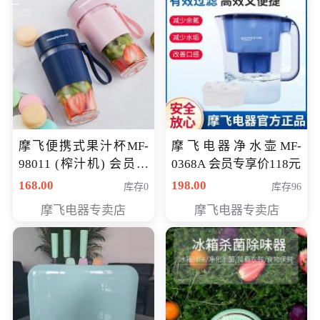
摩飞便携式果汁杯MF-
摩飞电器净水壶MF-
98011 (榨汁机) 会员专
0368A 会员专享价118元
享价138元
168.00
198.00
库存0
库存96
摩飞电器专卖店
摩飞电器专卖店