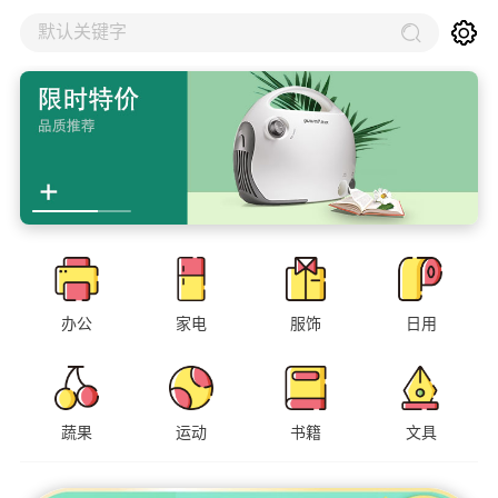
默认关键字
办公
家电
服饰
日用
蔬果
运动
书籍
文具