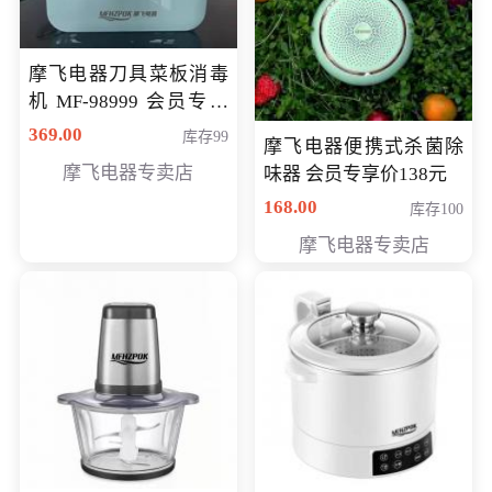
摩飞电器刀具菜板消毒
机 MF-98999 会员专享
价286元
369.00
库存99
摩飞电器便携式杀菌除
摩飞电器专卖店
味器 会员专享价138元
168.00
库存100
摩飞电器专卖店