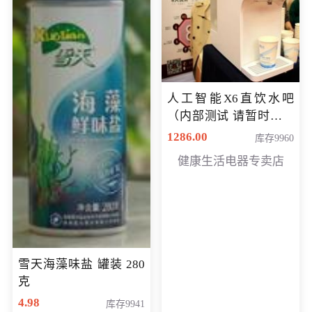
人工智能X6直饮水吧
（内部测试 请暂时不要
购买）
1286.00
库存9960
健康生活电器专卖店
雪天海藻味盐 罐装 280
克
4.98
库存9941