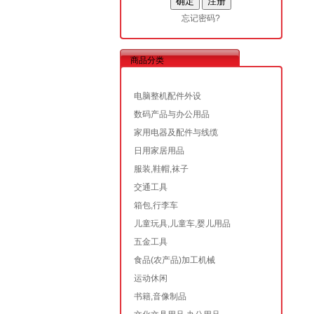
忘记密码?
商品分类
电脑整机配件外设
数码产品与办公用品
家用电器及配件与线缆
日用家居用品
服装,鞋帽,袜子
交通工具
箱包,行李车
儿童玩具,儿童车,婴儿用品
五金工具
食品(农产品)加工机械
运动休闲
书籍,音像制品