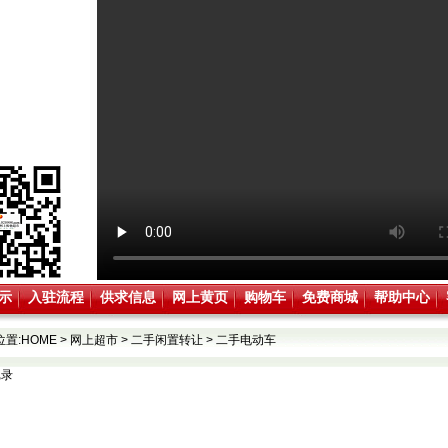
示
入驻流程
供求信息
网上黄页
购物车
免费商城
帮助中心
位置:
HOME
>
网上超市
>
二手闲置转让
>
二手电动车
记录