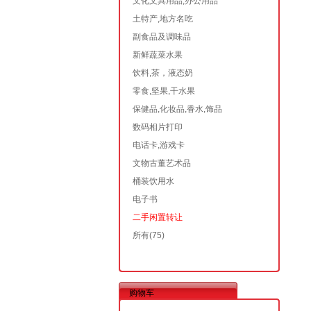
文化文具用品,办公用品
土特产,地方名吃
副食品及调味品
新鲜蔬菜水果
饮料,茶，液态奶
零食,坚果,干水果
保健品,化妆品,香水,饰品
数码相片打印
电话卡,游戏卡
文物古董艺术品
桶装饮用水
电子书
二手闲置转让
所有
(75)
购物车