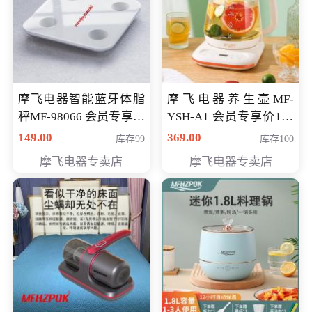
摩飞电器智能蓝牙体脂
摩飞电器养生壶MF-
秤MF-98066 会员专享价
YSH-A1 会员专享价198
98元
元
149.00
369.00
库存99
库存100
摩飞电器专卖店
摩飞电器专卖店