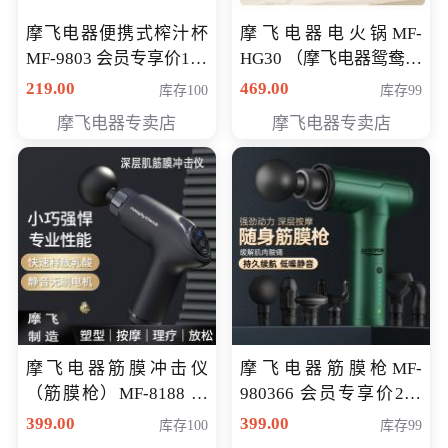
摩飞电器便携式榨汁杯
摩飞电器电火锅MF-
MF-9803 会员专享价138
HG30 （摩飞电器鸳鸯锅
元
MF-HG30 ） 会员专享价
219.00
469.00
库存100
库存99
319元
摩飞电器专卖店
摩飞电器专卖店
摩飞电器筋膜冲击仪
摩飞电器筋膜枪MF-
（筋膜枪）MF-8188 会
980366 会员专享价299
员专享价268元
元
399.00
399.00
库存100
库存99