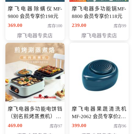
摩飞电器除螨仪MF-
摩飞电器多功能锅MF-
9800 会员专享价198元
8800 会员专享价118元
369.00
239.00
库存100
库存99
摩飞电器专卖店
摩飞电器专卖店
摩飞电器多功能电饼铛
摩飞电器果蔬清洗机
（别名煎烤蒸煮机） 型
MF-2062 会员专享价268
号MF-8888B 会员专享
元
469.00
399.00
库存97
库存96
价389元