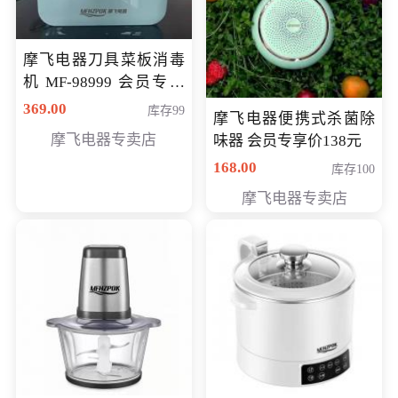
摩飞电器刀具菜板消毒
机 MF-98999 会员专享
价286元
369.00
库存99
摩飞电器便携式杀菌除
摩飞电器专卖店
味器 会员专享价138元
168.00
库存100
摩飞电器专卖店