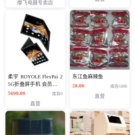
摩飞电器专卖店
柔宇 ROYOLE FlexPai 2
东江鱼麻辣鱼
5G折叠屏手机 会员专享
28.00
库存1000
购买价格 4998元
5698.00
库存0
直营
直营