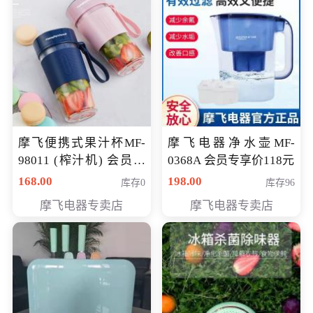
摩飞便携式果汁杯MF-
摩飞电器净水壶MF-
98011 (榨汁机) 会员专
0368A 会员专享价118元
享价138元
168.00
198.00
库存0
库存96
摩飞电器专卖店
摩飞电器专卖店