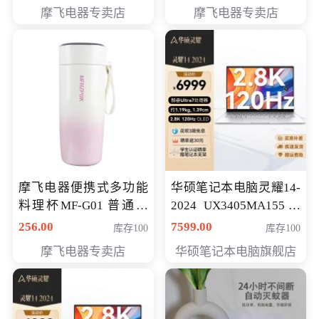
摩飞电器专卖店
摩飞电器专卖店
摩飞电器便携式多功能
华硕笔记本电脑灵耀14-
料理杯MF-G01 普通会
2024 UX3405MA155冰
员专享价格118元
川银 oled 智慧轻薄本 会
256.00
7599.00
库存100
库存100
员专享价6898元
摩飞电器专卖店
华硕笔记本电脑旗舰店