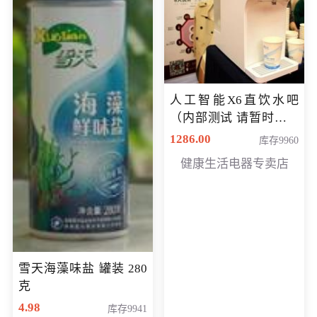
人工智能X6直饮水吧
（内部测试 请暂时不要
购买）
1286.00
库存9960
健康生活电器专卖店
雪天海藻味盐 罐装 280
克
4.98
库存9941