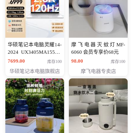
华硕笔记本电脑灵耀14-
摩飞电器灭蚊灯MF-
2024 UX3405MA155夜
6060 会员专享价68元
空蓝 oled 智慧轻薄本 会
7699.00
98.00
库存100
库存100
员专享价6998元
华硕笔记本电脑旗舰店
摩飞电器专卖店