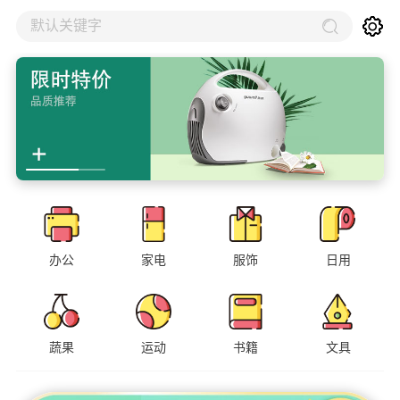
默认关键字
办公
家电
服饰
日用
蔬果
运动
书籍
文具