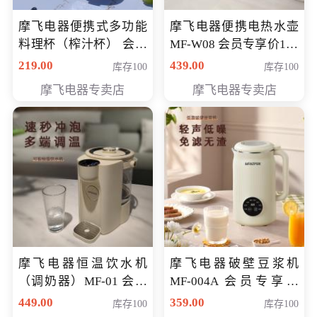
摩飞电器便携式多功能
摩飞电器便携电热水壶
料理杯（榨汁杯） 会员
MF-W08 会员专享价198
专享价118元
元
219.00
439.00
库存100
库存100
摩飞电器专卖店
摩飞电器专卖店
摩飞电器恒温饮水机
摩飞电器破壁豆浆机
（调奶器）MF-01 会员
MF-004A 会员专享价
专享价366元
168元
449.00
359.00
库存100
库存100