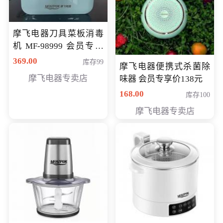
摩飞电器刀具菜板消毒
机 MF-98999 会员专享
价286元
369.00
库存99
摩飞电器便携式杀菌除
摩飞电器专卖店
味器 会员专享价138元
168.00
库存100
摩飞电器专卖店