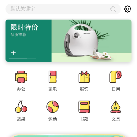
默认关键字
办公
家电
服饰
日用
蔬果
运动
书籍
文具