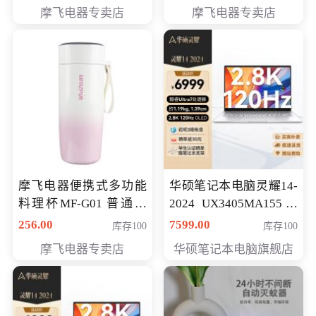
摩飞电器专卖店
摩飞电器专卖店
摩飞电器便携式多功能
华硕笔记本电脑灵耀14-
料理杯MF-G01 普通会
2024 UX3405MA155冰
员专享价格118元
川银 oled 智慧轻薄本 会
256.00
7599.00
库存100
库存100
员专享价6898元
摩飞电器专卖店
华硕笔记本电脑旗舰店