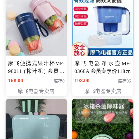
摩飞便携式果汁杯MF-
摩飞电器净水壶MF-
98011 (榨汁机) 会员专
0368A 会员专享价118元
享价138元
168.00
198.00
库存0
库存96
摩飞电器专卖店
摩飞电器专卖店