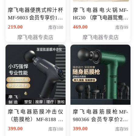
摩飞电器便携式榨汁杯
摩飞电器电火锅MF-
MF-9803 会员专享价138
HG30 （摩飞电器鸳鸯锅
元
MF-HG30 ） 会员专享价
219.00
469.00
库存100
库存99
319元
摩飞电器专卖店
摩飞电器专卖店
摩飞电器筋膜冲击仪
摩飞电器筋膜枪MF-
（筋膜枪）MF-8188 会
980366 会员专享价299
员专享价268元
元
399.00
399.00
库存100
库存99