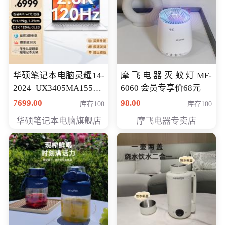
华硕笔记本电脑灵耀14-
摩飞电器灭蚊灯MF-
2024 UX3405MA155夜
6060 会员专享价68元
空蓝 oled 智慧轻薄本 会
7699.00
98.00
库存100
库存100
员专享价6998元
华硕笔记本电脑旗舰店
摩飞电器专卖店