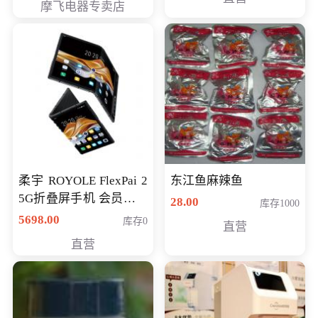
摩飞电器专卖店
柔宇 ROYOLE FlexPai 2
东江鱼麻辣鱼
5G折叠屏手机 会员专享
28.00
库存1000
购买价格 4998元
5698.00
库存0
直营
直营