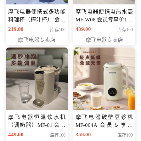
摩飞电器便携式多功能
摩飞电器便携电热水壶
料理杯（榨汁杯） 会员
MF-W08 会员专享价198
专享价118元
元
219.00
439.00
库存100
库存100
摩飞电器专卖店
摩飞电器专卖店
摩飞电器恒温饮水机
摩飞电器破壁豆浆机
（调奶器）MF-01 会员
MF-004A 会员专享价
专享价366元
168元
449.00
359.00
库存100
库存100