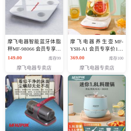
摩飞电器智能蓝牙体脂
摩飞电器养生壶MF-
秤MF-98066 会员专享价
YSH-A1 会员专享价198
98元
元
149.00
369.00
库存99
库存100
摩飞电器专卖店
摩飞电器专卖店