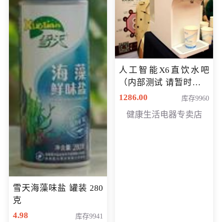
人工智能X6直饮水吧
（内部测试 请暂时不要
购买）
1286.00
库存9960
健康生活电器专卖店
雪天海藻味盐 罐装 280
克
4.98
库存9941