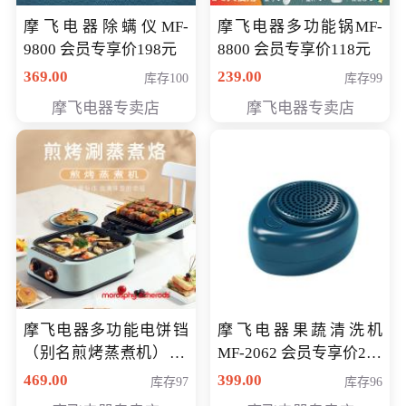
摩飞电器除螨仪MF-
摩飞电器多功能锅MF-
9800 会员专享价198元
8800 会员专享价118元
369.00
239.00
库存100
库存99
摩飞电器专卖店
摩飞电器专卖店
摩飞电器多功能电饼铛
摩飞电器果蔬清洗机
（别名煎烤蒸煮机） 型
MF-2062 会员专享价268
号MF-8888B 会员专享
元
469.00
399.00
库存97
库存96
价389元