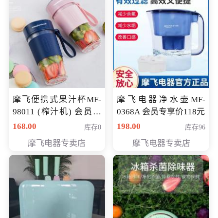
摩飞便携式果汁杯MF-
摩飞电器净水壶MF-
98011 (榨汁机) 会员专
0368A 会员专享价118元
享价138元
168.00
198.00
库存0
库存96
摩飞电器专卖店
摩飞电器专卖店