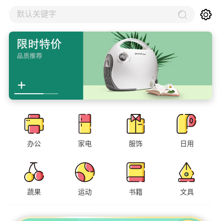
默认关键字
办公
家电
服饰
日用
蔬果
运动
书籍
文具