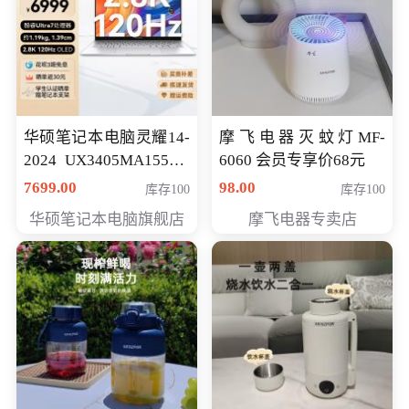
华硕笔记本电脑灵耀14-
摩飞电器灭蚊灯MF-
2024 UX3405MA155夜
6060 会员专享价68元
空蓝 oled 智慧轻薄本 会
7699.00
98.00
库存100
库存100
员专享价6998元
华硕笔记本电脑旗舰店
摩飞电器专卖店