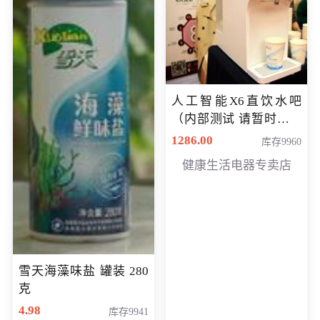
人工智能X6直饮水吧
（内部测试 请暂时不要
购买）
1286.00
库存9960
健康生活电器专卖店
雪天海藻味盐 罐装 280
克
4.98
库存9941