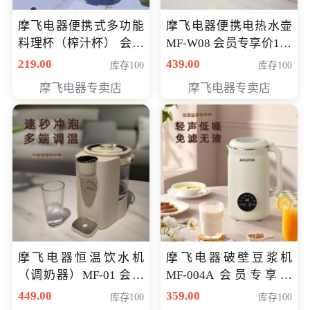
摩飞电器便携式多功能
摩飞电器便携电热水壶
料理杯（榨汁杯） 会员
MF-W08 会员专享价198
专享价118元
元
219.00
439.00
库存100
库存100
摩飞电器专卖店
摩飞电器专卖店
摩飞电器恒温饮水机
摩飞电器破壁豆浆机
（调奶器）MF-01 会员
MF-004A 会员专享价
专享价366元
168元
449.00
359.00
库存100
库存100