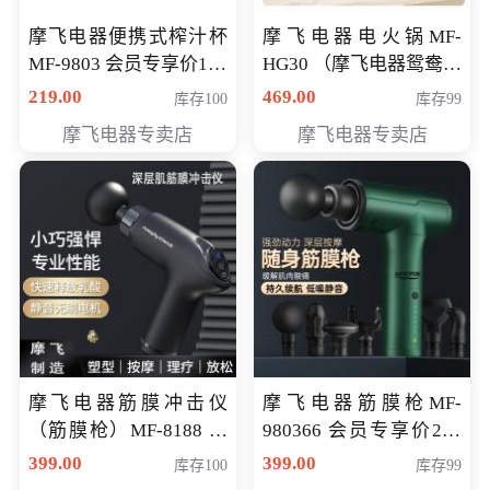
摩飞电器便携式榨汁杯
摩飞电器电火锅MF-
MF-9803 会员专享价138
HG30 （摩飞电器鸳鸯锅
元
MF-HG30 ） 会员专享价
219.00
469.00
库存100
库存99
319元
摩飞电器专卖店
摩飞电器专卖店
摩飞电器筋膜冲击仪
摩飞电器筋膜枪MF-
（筋膜枪）MF-8188 会
980366 会员专享价299
员专享价268元
元
399.00
399.00
库存100
库存99