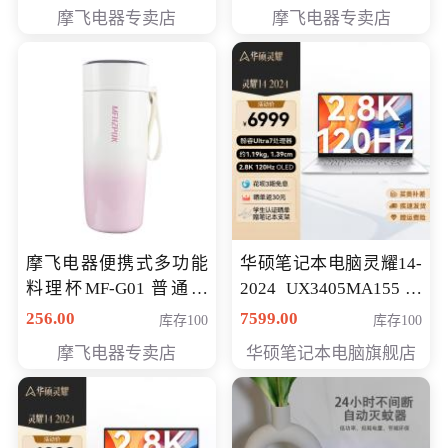
摩飞电器专卖店
摩飞电器专卖店
摩飞电器便携式多功能
华硕笔记本电脑灵耀14-
料理杯MF-G01 普通会
2024 UX3405MA155冰
员专享价格118元
川银 oled 智慧轻薄本 会
256.00
7599.00
库存100
库存100
员专享价6898元
摩飞电器专卖店
华硕笔记本电脑旗舰店