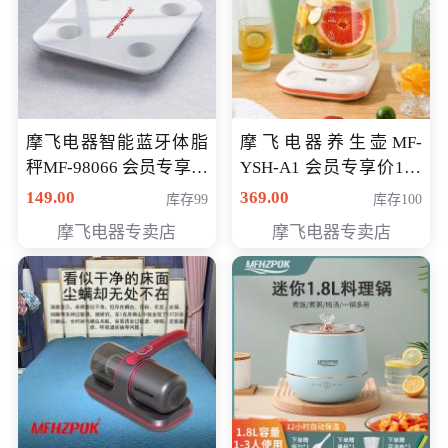
摩飞电器智能蓝牙体脂
摩飞电器养生壶MF-
秤MF-98066 会员专享价
YSH-A1 会员专享价198
98元
元
149.00
369.00
库存99
库存100
摩飞电器专卖店
摩飞电器专卖店