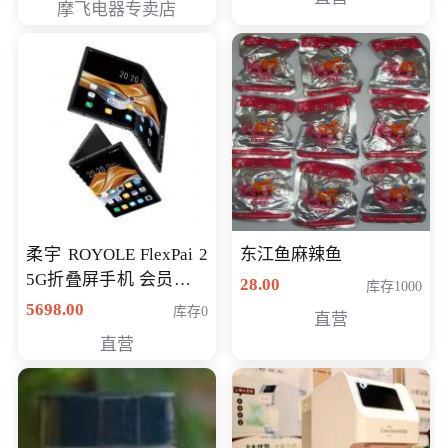
摩飞电器专卖店
柔宇 ROYOLE FlexPai 2
东江鱼麻辣鱼
5G折叠屏手机 会员专享
28.00
库存1000
购买价格 4998元
5698.00
库存0
直营
直营