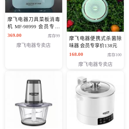
摩飞电器刀具菜板消毒
机 MF-98999 会员专享
价286元
369.00
库存99
摩飞电器便携式杀菌除
摩飞电器专卖店
味器 会员专享价138元
168.00
库存100
摩飞电器专卖店