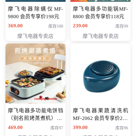
摩飞电器除螨仪MF-
摩飞电器多功能锅MF-
9800 会员专享价198元
8800 会员专享价118元
369.00
239.00
库存100
库存99
摩飞电器专卖店
摩飞电器专卖店
摩飞电器多功能电饼铛
摩飞电器果蔬清洗机
（别名煎烤蒸煮机） 型
MF-2062 会员专享价268
号MF-8888B 会员专享
元
469.00
399.00
库存97
库存96
价389元