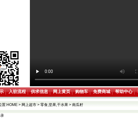
示
入驻流程
供求信息
网上黄页
购物车
免费商城
帮助中心
位置:
HOME
>
网上超市
>
零食,坚果,干水果
>
南瓜籽
记录