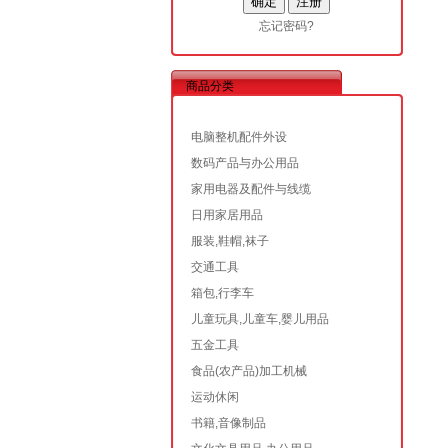
忘记密码?
商品分类
电脑整机配件外设
数码产品与办公用品
家用电器及配件与线缆
日用家居用品
服装,鞋帽,袜子
交通工具
箱包,行李车
儿童玩具,儿童车,婴儿用品
五金工具
食品(农产品)加工机械
运动休闲
书籍,音像制品