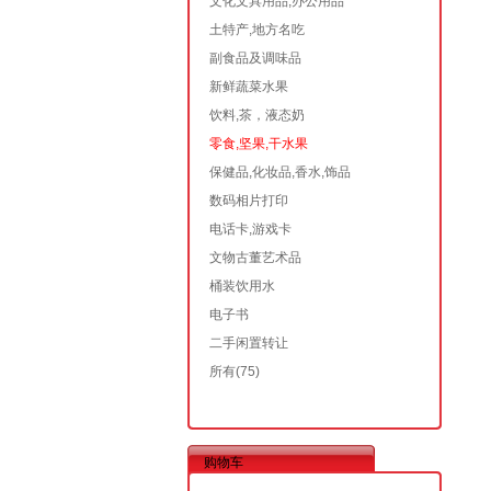
文化文具用品,办公用品
土特产,地方名吃
副食品及调味品
新鲜蔬菜水果
饮料,茶，液态奶
零食,坚果,干水果
保健品,化妆品,香水,饰品
数码相片打印
电话卡,游戏卡
文物古董艺术品
桶装饮用水
电子书
二手闲置转让
所有
(75)
购物车