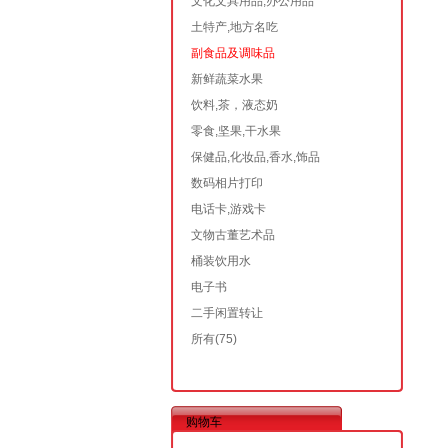
文化文具用品,办公用品
土特产,地方名吃
副食品及调味品
新鲜蔬菜水果
饮料,茶，液态奶
零食,坚果,干水果
保健品,化妆品,香水,饰品
数码相片打印
电话卡,游戏卡
文物古董艺术品
桶装饮用水
电子书
二手闲置转让
所有
(75)
购物车