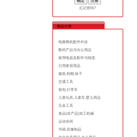
忘记密码?
商品分类
电脑整机配件外设
数码产品与办公用品
家用电器及配件与线缆
日用家居用品
服装,鞋帽,袜子
交通工具
箱包,行李车
儿童玩具,儿童车,婴儿用品
五金工具
食品(农产品)加工机械
运动休闲
书籍,音像制品