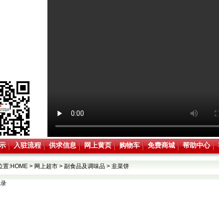
示
入驻流程
供求信息
网上黄页
购物车
免费商城
帮助中心
位置:
HOME
>
网上超市
>
副食品及调味品
>
韭菜饼
记录