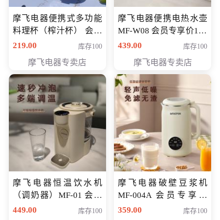
摩飞电器便携式多功能
摩飞电器便携电热水壶
料理杯（榨汁杯） 会员
MF-W08 会员专享价198
专享价118元
元
219.00
439.00
库存100
库存100
摩飞电器专卖店
摩飞电器专卖店
摩飞电器恒温饮水机
摩飞电器破壁豆浆机
（调奶器）MF-01 会员
MF-004A 会员专享价
专享价366元
168元
449.00
359.00
库存100
库存100