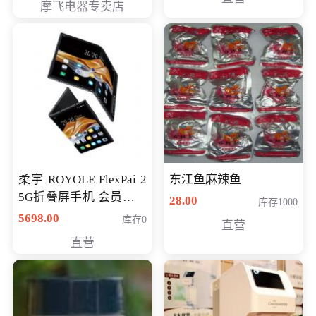
摩飞电器专卖店
柔宇 ROYOLE FlexPai 2
东江鱼麻辣鱼
5G折叠屏手机 会员专享
28.00
库存1000
购买价格 4998元
5698.00
库存0
直营
直营