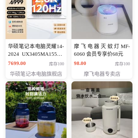
华硕笔记本电脑灵耀14-
摩飞电器灭蚊灯MF-
2024 UX3405MA155夜
6060 会员专享价68元
空蓝 oled 智慧轻薄本 会
7699.00
98.00
库存100
库存100
员专享价6998元
华硕笔记本电脑旗舰店
摩飞电器专卖店