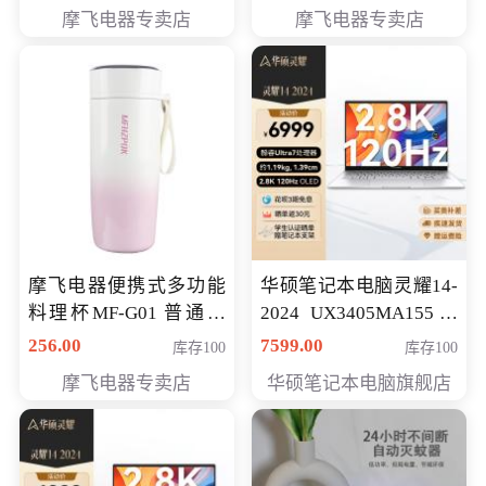
摩飞电器专卖店
摩飞电器专卖店
摩飞电器便携式多功能
华硕笔记本电脑灵耀14-
料理杯MF-G01 普通会
2024 UX3405MA155冰
员专享价格118元
川银 oled 智慧轻薄本 会
256.00
7599.00
库存100
库存100
员专享价6898元
摩飞电器专卖店
华硕笔记本电脑旗舰店