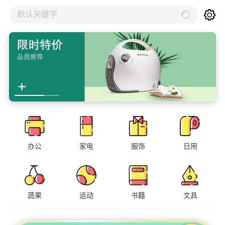
默认关键字
办公
家电
服饰
日用
蔬果
运动
书籍
文具