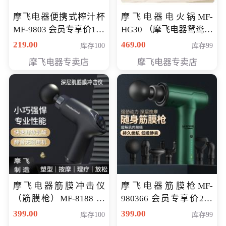
摩飞电器便携式榨汁杯
摩飞电器电火锅MF-
MF-9803 会员专享价138
HG30 （摩飞电器鸳鸯锅
元
MF-HG30 ） 会员专享价
219.00
469.00
库存100
库存99
319元
摩飞电器专卖店
摩飞电器专卖店
摩飞电器筋膜冲击仪
摩飞电器筋膜枪MF-
（筋膜枪）MF-8188 会
980366 会员专享价299
员专享价268元
元
399.00
399.00
库存100
库存99