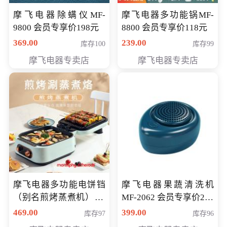
摩飞电器除螨仪MF-
摩飞电器多功能锅MF-
9800 会员专享价198元
8800 会员专享价118元
369.00
239.00
库存100
库存99
摩飞电器专卖店
摩飞电器专卖店
摩飞电器多功能电饼铛
摩飞电器果蔬清洗机
（别名煎烤蒸煮机） 型
MF-2062 会员专享价268
号MF-8888B 会员专享
元
469.00
399.00
库存97
库存96
价389元