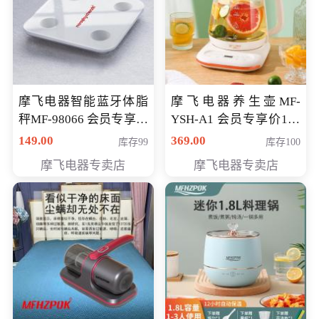
摩飞电器智能蓝牙体脂
摩飞电器养生壶MF-
秤MF-98066 会员专享价
YSH-A1 会员专享价198
98元
元
149.00
369.00
库存99
库存100
摩飞电器专卖店
摩飞电器专卖店