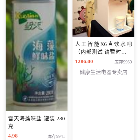
人工智能X6直饮水吧
（内部测试 请暂时不要
购买）
1286.00
库存9960
健康生活电器专卖店
雪天海藻味盐 罐装 280
克
4.98
库存9941