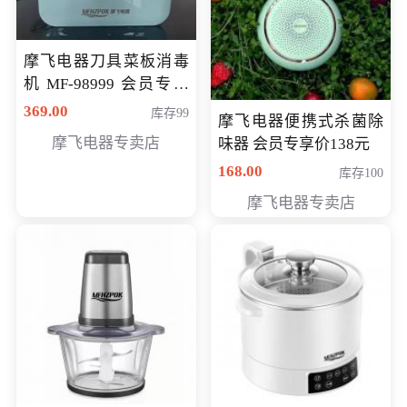
摩飞电器刀具菜板消毒
机 MF-98999 会员专享
价286元
369.00
库存99
摩飞电器便携式杀菌除
摩飞电器专卖店
味器 会员专享价138元
168.00
库存100
摩飞电器专卖店