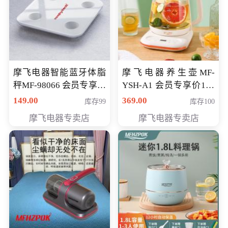
摩飞电器智能蓝牙体脂
摩飞电器养生壶MF-
秤MF-98066 会员专享价
YSH-A1 会员专享价198
98元
元
149.00
369.00
库存99
库存100
摩飞电器专卖店
摩飞电器专卖店