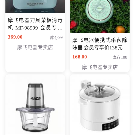
摩飞电器刀具菜板消毒
机 MF-98999 会员专享
价286元
369.00
库存99
摩飞电器便携式杀菌除
摩飞电器专卖店
味器 会员专享价138元
168.00
库存100
摩飞电器专卖店