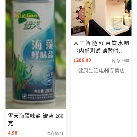
人工智能X6直饮水吧
（内部测试 请暂时不要
购买）
1286.00
库存9960
健康生活电器专卖店
雪天海藻味盐 罐装 280
克
4.98
库存9941