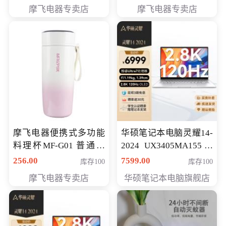
摩飞电器专卖店
摩飞电器专卖店
摩飞电器便携式多功能
华硕笔记本电脑灵耀14-
料理杯MF-G01 普通会
2024 UX3405MA155冰
员专享价格118元
川银 oled 智慧轻薄本 会
256.00
7599.00
库存100
库存100
员专享价6898元
摩飞电器专卖店
华硕笔记本电脑旗舰店