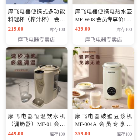
摩飞电器便携式多功能
摩飞电器便携电热水壶
料理杯（榨汁杯） 会员
MF-W08 会员专享价198
专享价118元
元
219.00
439.00
库存100
库存100
摩飞电器专卖店
摩飞电器专卖店
摩飞电器恒温饮水机
摩飞电器破壁豆浆机
（调奶器）MF-01 会员
MF-004A 会员专享价
专享价366元
168元
449.00
359.00
库存100
库存100