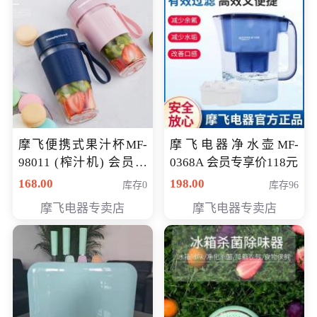
摩飞便携式果汁杯MF-
摩飞电器净水壶MF-
98011 (榨汁机) 会员专
0368A 会员专享价118元
享价138元
168.00
198.00
库存0
库存96
摩飞电器专卖店
摩飞电器专卖店