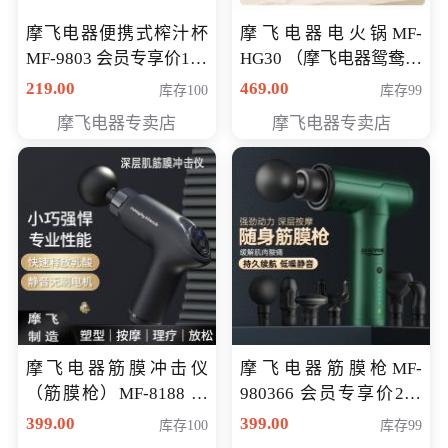
摩飞电器便携式榨汁杯
摩飞电器电火锅MF-
MF-9803 会员专享价138
HG30 （摩飞电器鸳鸯锅
元
MF-HG30 ） 会员专享价
219.00
469.00
库存100
库存99
319元
摩飞电器专卖店
摩飞电器专卖店
摩飞电器筋膜冲击仪
摩飞电器筋膜枪MF-
（筋膜枪）MF-8188 会
980366 会员专享价299
员专享价268元
元
399.00
399.00
库存100
库存99