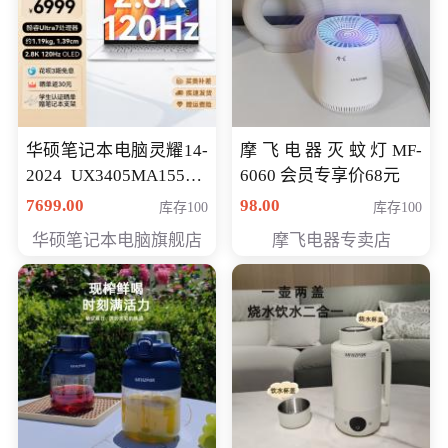
华硕笔记本电脑灵耀14-
摩飞电器灭蚊灯MF-
2024 UX3405MA155夜
6060 会员专享价68元
空蓝 oled 智慧轻薄本 会
7699.00
98.00
库存100
库存100
员专享价6998元
华硕笔记本电脑旗舰店
摩飞电器专卖店