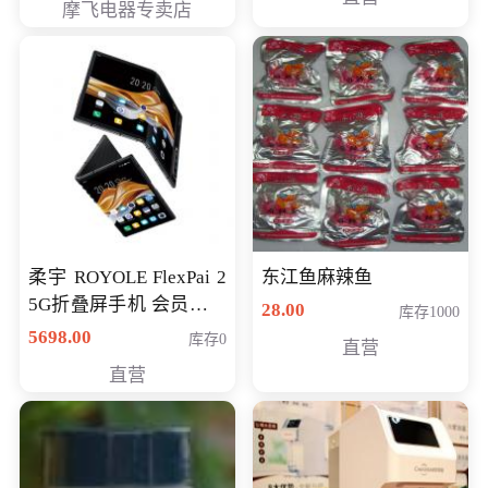
摩飞电器专卖店
柔宇 ROYOLE FlexPai 2
东江鱼麻辣鱼
5G折叠屏手机 会员专享
28.00
库存1000
购买价格 4998元
5698.00
库存0
直营
直营