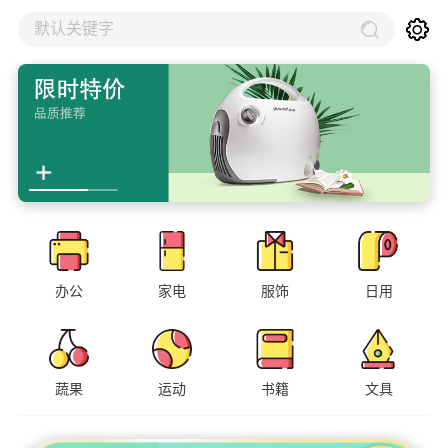
默认关键字
办公
家电
服饰
日用
蔬果
运动
书籍
文具