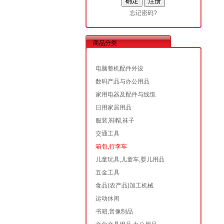
忘记密码?
商品分类
电脑整机配件外设
数码产品与办公用品
家用电器及配件与线缆
日用家居用品
服装,鞋帽,袜子
交通工具
箱包,行李车
儿童玩具,儿童车,婴儿用品
五金工具
食品(农产品)加工机械
运动休闲
书籍,音像制品