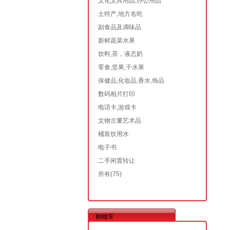
文化文具用品,办公用品
土特产,地方名吃
副食品及调味品
新鲜蔬菜水果
饮料,茶，液态奶
零食,坚果,干水果
保健品,化妆品,香水,饰品
数码相片打印
电话卡,游戏卡
文物古董艺术品
桶装饮用水
电子书
二手闲置转让
所有
(75)
购物车