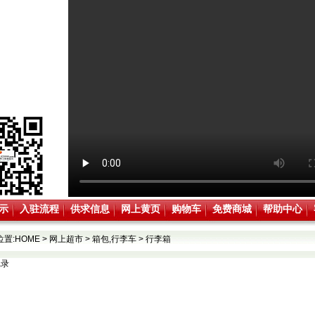
示
入驻流程
供求信息
网上黄页
购物车
免费商城
帮助中心
位置:
HOME
>
网上超市
>
箱包,行李车
>
行李箱
记录