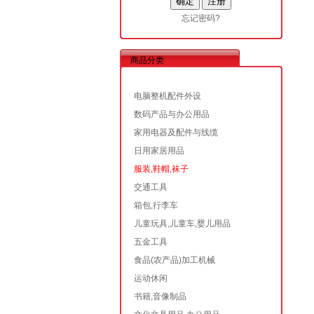
忘记密码?
商品分类
电脑整机配件外设
数码产品与办公用品
家用电器及配件与线缆
日用家居用品
服装,鞋帽,袜子
交通工具
箱包,行李车
儿童玩具,儿童车,婴儿用品
五金工具
食品(农产品)加工机械
运动休闲
书籍,音像制品