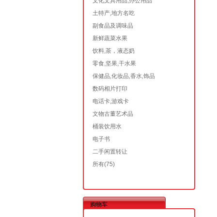
文化文具用品,办公用品
土特产,地方名吃
副食品及调味品
新鲜蔬菜水果
饮料,茶，液态奶
零食,坚果,干水果
保健品,化妆品,香水,饰品
数码相片打印
电话卡,游戏卡
文物古董艺术品
桶装饮用水
电子书
二手闲置转让
所有
(75)
购物车