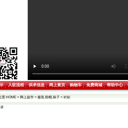
示
入驻流程
供求信息
网上黄页
购物车
免费商城
帮助中心
位置:
HOME
>
网上超市
>
服装,鞋帽,袜子
>
衬衫
记录