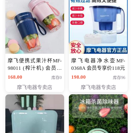
摩飞便携式果汁杯MF-
摩飞电器净水壶MF-
98011 (榨汁机) 会员专
0368A 会员专享价118元
享价138元
168.00
198.00
库存0
库存96
摩飞电器专卖店
摩飞电器专卖店