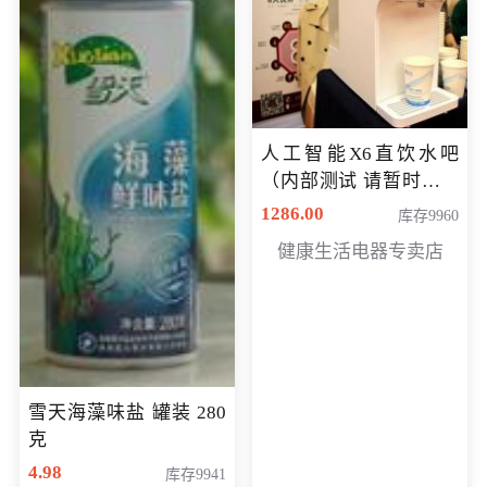
人工智能X6直饮水吧
（内部测试 请暂时不要
购买）
1286.00
库存9960
健康生活电器专卖店
雪天海藻味盐 罐装 280
克
4.98
库存9941