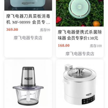
摩飞电器刀具菜板消毒
机 MF-98999 会员专享
价286元
369.00
库存99
摩飞电器便携式杀菌除
摩飞电器专卖店
味器 会员专享价138元
168.00
库存100
摩飞电器专卖店