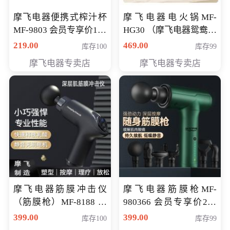
摩飞电器便携式榨汁杯
摩飞电器电火锅MF-
MF-9803 会员专享价138
HG30 （摩飞电器鸳鸯锅
元
MF-HG30 ） 会员专享价
219.00
469.00
库存100
库存99
319元
摩飞电器专卖店
摩飞电器专卖店
摩飞电器筋膜冲击仪
摩飞电器筋膜枪MF-
（筋膜枪）MF-8188 会
980366 会员专享价299
员专享价268元
元
399.00
399.00
库存100
库存99