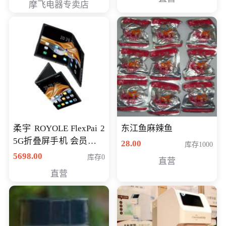
摩飞电器专卖店
柔宇 ROYOLE FlexPai 2
东江鱼麻辣鱼
5G折叠屏手机 会员专享
28.00
库存1000
购买价格 4998元
5698.00
库存0
直营
直营