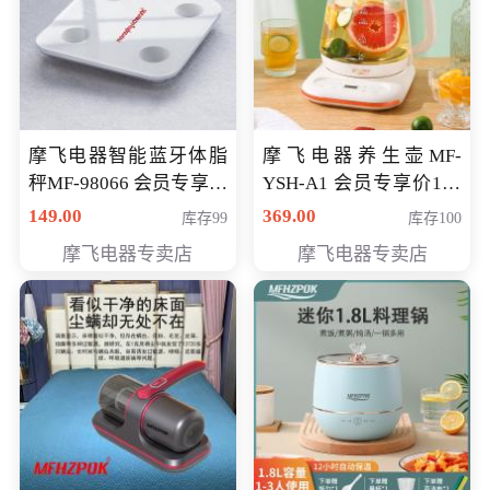
摩飞电器智能蓝牙体脂
摩飞电器养生壶MF-
秤MF-98066 会员专享价
YSH-A1 会员专享价198
98元
元
149.00
369.00
库存99
库存100
摩飞电器专卖店
摩飞电器专卖店