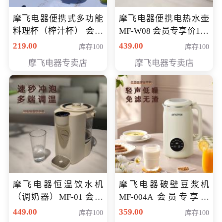
摩飞电器便携式多功能
摩飞电器便携电热水壶
料理杯（榨汁杯） 会员
MF-W08 会员专享价198
专享价118元
元
219.00
439.00
库存100
库存100
摩飞电器专卖店
摩飞电器专卖店
摩飞电器恒温饮水机
摩飞电器破壁豆浆机
（调奶器）MF-01 会员
MF-004A 会员专享价
专享价366元
168元
449.00
359.00
库存100
库存100