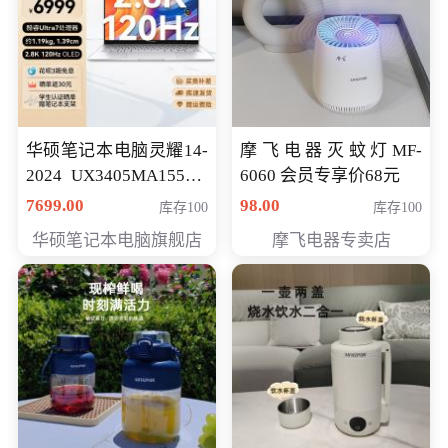
华硕笔记本电脑灵耀14-
摩飞电器灭蚊灯MF-
2024 UX3405MA155夜
6060 会员专享价68元
空蓝 oled 智慧轻薄本 会
7699.00
98.00
库存100
库存100
员专享价6998元
华硕笔记本电脑旗舰店
摩飞电器专卖店