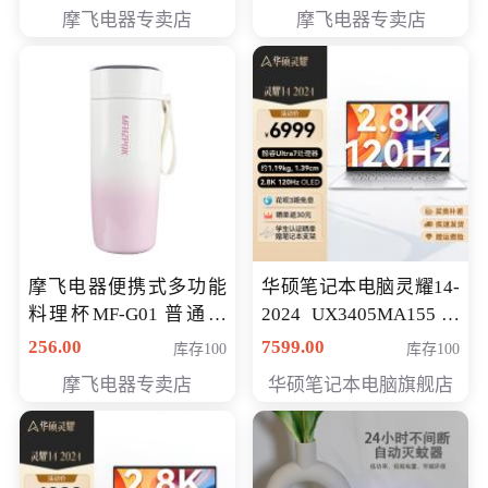
摩飞电器专卖店
摩飞电器专卖店
摩飞电器便携式多功能
华硕笔记本电脑灵耀14-
料理杯MF-G01 普通会
2024 UX3405MA155冰
员专享价格118元
川银 oled 智慧轻薄本 会
256.00
7599.00
库存100
库存100
员专享价6898元
摩飞电器专卖店
华硕笔记本电脑旗舰店