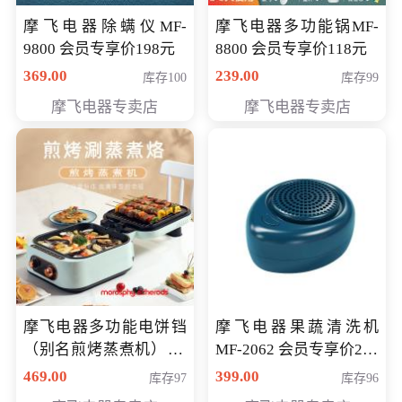
摩飞电器除螨仪MF-
摩飞电器多功能锅MF-
9800 会员专享价198元
8800 会员专享价118元
369.00
239.00
库存100
库存99
摩飞电器专卖店
摩飞电器专卖店
摩飞电器多功能电饼铛
摩飞电器果蔬清洗机
（别名煎烤蒸煮机） 型
MF-2062 会员专享价268
号MF-8888B 会员专享
元
469.00
399.00
库存97
库存96
价389元