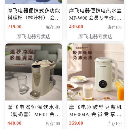
摩飞电器便携式多功能
摩飞电器便携电热水壶
料理杯（榨汁杯） 会员
MF-W08 会员专享价198
专享价118元
元
219.00
439.00
库存100
库存100
摩飞电器专卖店
摩飞电器专卖店
摩飞电器恒温饮水机
摩飞电器破壁豆浆机
（调奶器）MF-01 会员
MF-004A 会员专享价
专享价366元
168元
449.00
359.00
库存100
库存100