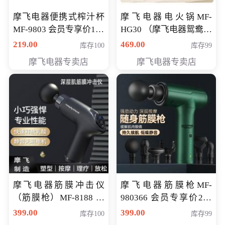
摩飞电器便携式榨汁杯
摩飞电器电火锅MF-
MF-9803 会员专享价138
HG30 （摩飞电器鸳鸯锅
元
MF-HG30 ） 会员专享价
219.00
469.00
库存100
库存99
319元
摩飞电器专卖店
摩飞电器专卖店
摩飞电器筋膜冲击仪
摩飞电器筋膜枪MF-
（筋膜枪）MF-8188 会
980366 会员专享价299
员专享价268元
元
399.00
399.00
库存100
库存99