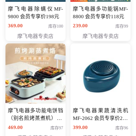
摩飞电器除螨仪MF-
摩飞电器多功能锅MF-
9800 会员专享价198元
8800 会员专享价118元
369.00
239.00
库存100
库存99
摩飞电器专卖店
摩飞电器专卖店
摩飞电器多功能电饼铛
摩飞电器果蔬清洗机
（别名煎烤蒸煮机） 型
MF-2062 会员专享价268
号MF-8888B 会员专享
元
469.00
399.00
库存97
库存96
价389元