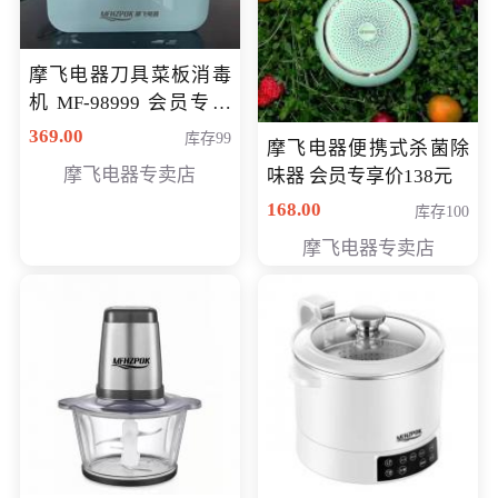
摩飞电器刀具菜板消毒
机 MF-98999 会员专享
价286元
369.00
库存99
摩飞电器便携式杀菌除
摩飞电器专卖店
味器 会员专享价138元
168.00
库存100
摩飞电器专卖店