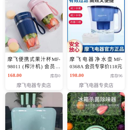
摩飞便携式果汁杯MF-
摩飞电器净水壶MF-
98011 (榨汁机) 会员专
0368A 会员专享价118元
享价138元
168.00
198.00
库存0
库存96
摩飞电器专卖店
摩飞电器专卖店