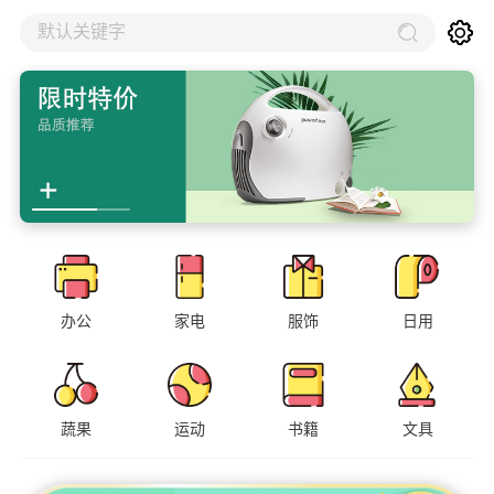
默认关键字
办公
家电
服饰
日用
蔬果
运动
书籍
文具