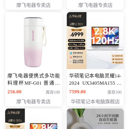
摩飞电器专卖店
摩飞电器专卖店
摩飞电器便携式多功能
华硕笔记本电脑灵耀14-
料理杯MF-G01 普通会
2024 UX3405MA155冰
员专享价格118元
川银 oled 智慧轻薄本 会
256.00
7599.00
库存100
库存100
员专享价6898元
摩飞电器专卖店
华硕笔记本电脑旗舰店