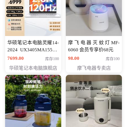
华硕笔记本电脑灵耀14-
摩飞电器灭蚊灯MF-
2024 UX3405MA155夜
6060 会员专享价68元
空蓝 oled 智慧轻薄本 会
7699.00
98.00
库存100
库存100
员专享价6998元
华硕笔记本电脑旗舰店
摩飞电器专卖店