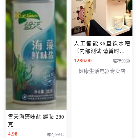
人工智能X6直饮水吧
（内部测试 请暂时不要
购买）
1286.00
库存9960
健康生活电器专卖店
雪天海藻味盐 罐装 280
克
4.98
库存9941