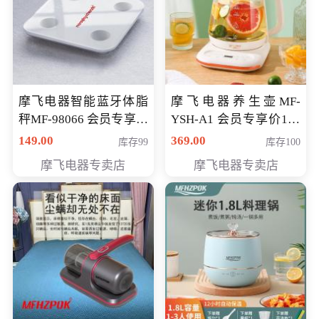
摩飞电器智能蓝牙体脂
摩飞电器养生壶MF-
秤MF-98066 会员专享价
YSH-A1 会员专享价198
98元
元
149.00
369.00
库存99
库存100
摩飞电器专卖店
摩飞电器专卖店