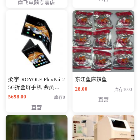
摩飞电器专卖店
柔宇 ROYOLE FlexPai 2
东江鱼麻辣鱼
5G折叠屏手机 会员专享
28.00
库存1000
购买价格 4998元
5698.00
库存0
直营
直营