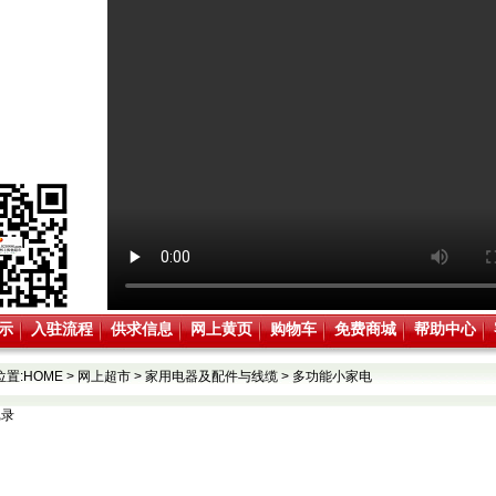
示
入驻流程
供求信息
网上黄页
购物车
免费商城
帮助中心
位置:
HOME
>
网上超市
>
家用电器及配件与线缆
>
多功能小家电
记录