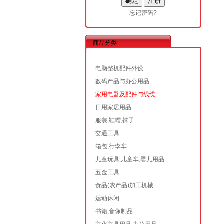
忘记密码?
商品分类
电脑整机配件外设
数码产品与办公用品
家用电器及配件与线缆
日用家居用品
服装,鞋帽,袜子
交通工具
箱包,行李车
儿童玩具,儿童车,婴儿用品
五金工具
食品(农产品)加工机械
运动休闲
书籍,音像制品