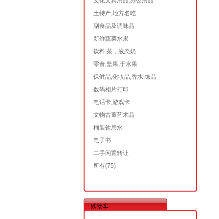
文化文具用品,办公用品
土特产,地方名吃
副食品及调味品
新鲜蔬菜水果
饮料,茶，液态奶
零食,坚果,干水果
保健品,化妆品,香水,饰品
数码相片打印
电话卡,游戏卡
文物古董艺术品
桶装饮用水
电子书
二手闲置转让
所有
(75)
购物车