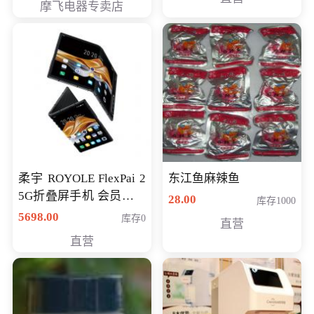
摩飞电器专卖店
柔宇 ROYOLE FlexPai 2
东江鱼麻辣鱼
5G折叠屏手机 会员专享
28.00
库存1000
购买价格 4998元
5698.00
库存0
直营
直营