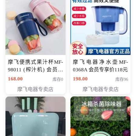
摩飞便携式果汁杯MF-
摩飞电器净水壶MF-
98011 (榨汁机) 会员专
0368A 会员专享价118元
享价138元
168.00
198.00
库存0
库存96
摩飞电器专卖店
摩飞电器专卖店