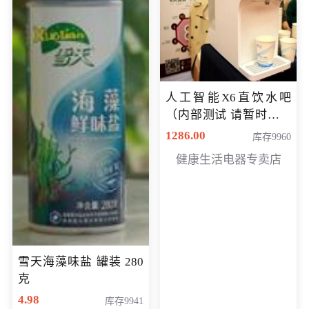
人工智能X6直饮水吧
（内部测试 请暂时不要
购买）
1286.00
库存9960
健康生活电器专卖店
雪天海藻味盐 罐装 280
克
4.98
库存9941