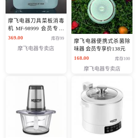
摩飞电器刀具菜板消毒
机 MF-98999 会员专享
价286元
369.00
库存99
摩飞电器便携式杀菌除
摩飞电器专卖店
味器 会员专享价138元
168.00
库存100
摩飞电器专卖店