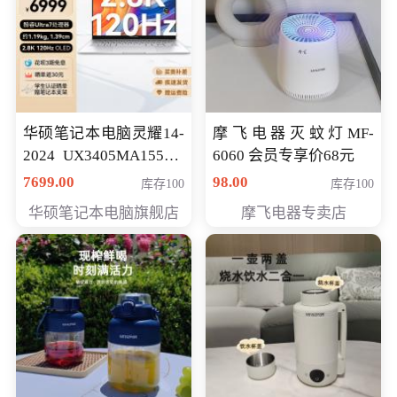
华硕笔记本电脑灵耀14-
摩飞电器灭蚊灯MF-
2024 UX3405MA155夜
6060 会员专享价68元
空蓝 oled 智慧轻薄本 会
7699.00
98.00
库存100
库存100
员专享价6998元
华硕笔记本电脑旗舰店
摩飞电器专卖店