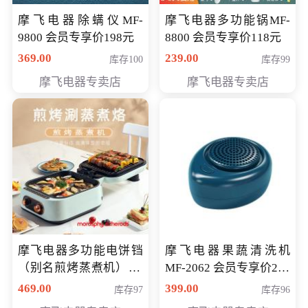
摩飞电器除螨仪MF-
摩飞电器多功能锅MF-
9800 会员专享价198元
8800 会员专享价118元
369.00
239.00
库存100
库存99
摩飞电器专卖店
摩飞电器专卖店
摩飞电器多功能电饼铛
摩飞电器果蔬清洗机
（别名煎烤蒸煮机） 型
MF-2062 会员专享价268
号MF-8888B 会员专享
元
469.00
399.00
库存97
库存96
价389元