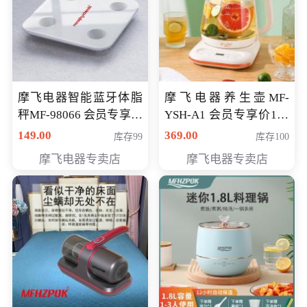
摩飞电器智能蓝牙体脂
摩飞电器养生壶MF-
秤MF-98066 会员专享价
YSH-A1 会员专享价198
98元
元
149.00
369.00
库存99
库存100
摩飞电器专卖店
摩飞电器专卖店