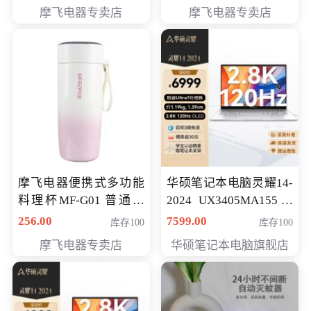
摩飞电器专卖店
摩飞电器专卖店
摩飞电器便携式多功能
华硕笔记本电脑灵耀14-
料理杯MF-G01 普通会
2024 UX3405MA155冰
员专享价格118元
川银 oled 智慧轻薄本 会
256.00
7599.00
库存100
库存100
员专享价6898元
摩飞电器专卖店
华硕笔记本电脑旗舰店