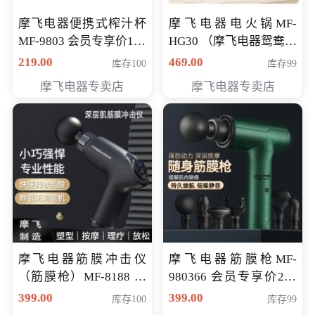
摩飞电器便携式榨汁杯
摩飞电器电火锅MF-
MF-9803 会员专享价138
HG30 （摩飞电器鸳鸯锅
元
MF-HG30 ） 会员专享价
219.00
469.00
库存100
库存99
319元
摩飞电器专卖店
摩飞电器专卖店
摩飞电器筋膜冲击仪
摩飞电器筋膜枪MF-
（筋膜枪）MF-8188 会
980366 会员专享价299
员专享价268元
元
399.00
399.00
库存100
库存99