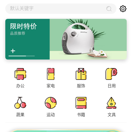
默认关键字
办公
家电
服饰
日用
蔬果
运动
书籍
文具