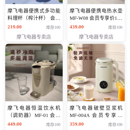
摩飞电器便携式多功能
摩飞电器便携电热水壶
料理杯（榨汁杯） 会员
MF-W08 会员专享价198
专享价118元
元
219.00
439.00
库存100
库存100
摩飞电器专卖店
摩飞电器专卖店
摩飞电器恒温饮水机
摩飞电器破壁豆浆机
（调奶器）MF-01 会员
MF-004A 会员专享价
专享价366元
168元
449.00
359.00
库存100
库存100