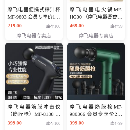
摩飞电器便携式榨汁杯
摩飞电器电火锅MF-
MF-9803 会员专享价138
HG30 （摩飞电器鸳鸯锅
元
MF-HG30 ） 会员专享价
219.00
469.00
库存100
库存99
319元
摩飞电器专卖店
摩飞电器专卖店
摩飞电器筋膜冲击仪
摩飞电器筋膜枪MF-
（筋膜枪）MF-8188 会
980366 会员专享价299
员专享价268元
元
399.00
399.00
库存100
库存99