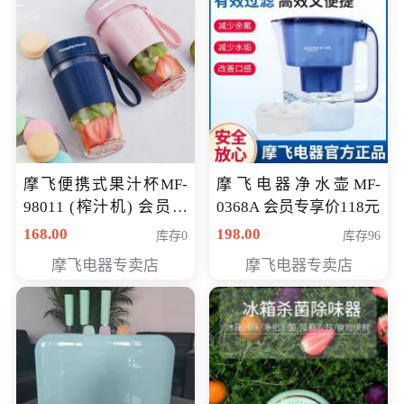
摩飞便携式果汁杯MF-
摩飞电器净水壶MF-
98011 (榨汁机) 会员专
0368A 会员专享价118元
享价138元
168.00
198.00
库存0
库存96
摩飞电器专卖店
摩飞电器专卖店