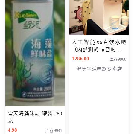
人工智能X6直饮水吧
（内部测试 请暂时不要
购买）
1286.00
库存9960
健康生活电器专卖店
雪天海藻味盐 罐装 280
克
4.98
库存9941