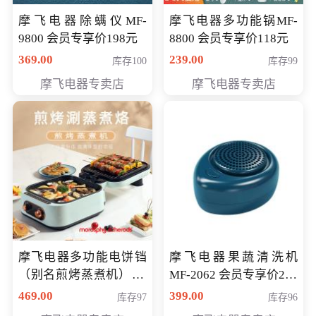
摩飞电器除螨仪MF-
摩飞电器多功能锅MF-
9800 会员专享价198元
8800 会员专享价118元
369.00
239.00
库存100
库存99
摩飞电器专卖店
摩飞电器专卖店
摩飞电器多功能电饼铛
摩飞电器果蔬清洗机
（别名煎烤蒸煮机） 型
MF-2062 会员专享价268
号MF-8888B 会员专享
元
469.00
399.00
库存97
库存96
价389元