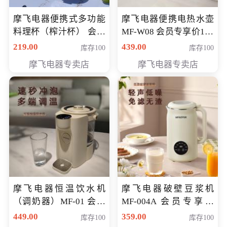
摩飞电器便携式多功能
摩飞电器便携电热水壶
料理杯（榨汁杯） 会员
MF-W08 会员专享价198
专享价118元
元
219.00
439.00
库存100
库存100
摩飞电器专卖店
摩飞电器专卖店
摩飞电器恒温饮水机
摩飞电器破壁豆浆机
（调奶器）MF-01 会员
MF-004A 会员专享价
专享价366元
168元
449.00
359.00
库存100
库存100