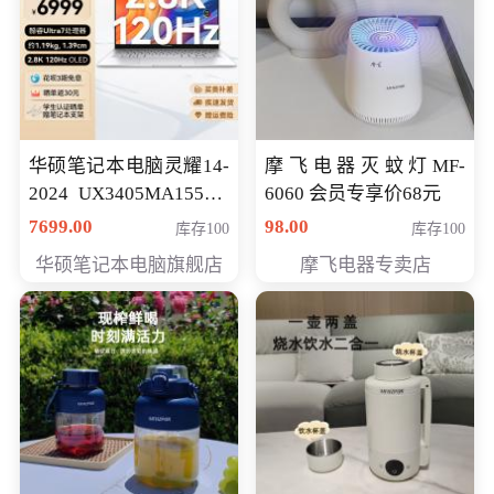
华硕笔记本电脑灵耀14-
摩飞电器灭蚊灯MF-
2024 UX3405MA155夜
6060 会员专享价68元
空蓝 oled 智慧轻薄本 会
7699.00
98.00
库存100
库存100
员专享价6998元
华硕笔记本电脑旗舰店
摩飞电器专卖店