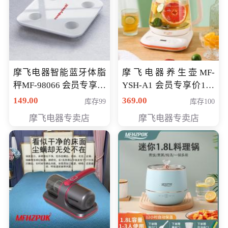
摩飞电器智能蓝牙体脂
摩飞电器养生壶MF-
秤MF-98066 会员专享价
YSH-A1 会员专享价198
98元
元
149.00
369.00
库存99
库存100
摩飞电器专卖店
摩飞电器专卖店