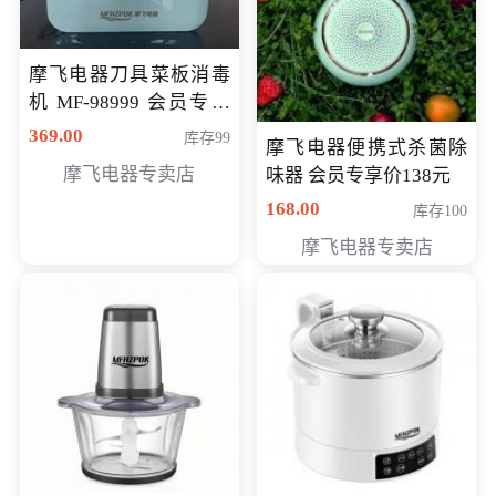
摩飞电器刀具菜板消毒
机 MF-98999 会员专享
价286元
369.00
库存99
摩飞电器便携式杀菌除
摩飞电器专卖店
味器 会员专享价138元
168.00
库存100
摩飞电器专卖店