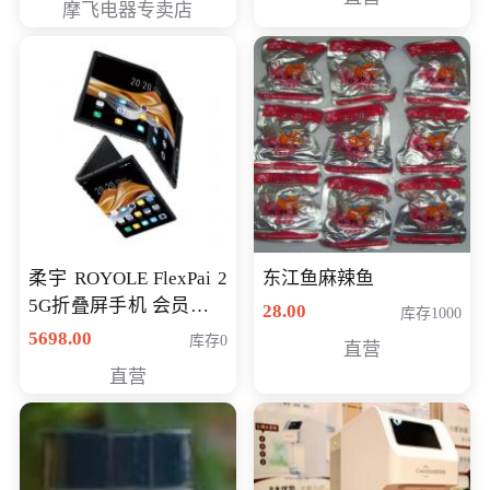
摩飞电器专卖店
柔宇 ROYOLE FlexPai 2
东江鱼麻辣鱼
5G折叠屏手机 会员专享
28.00
库存1000
购买价格 4998元
5698.00
库存0
直营
直营