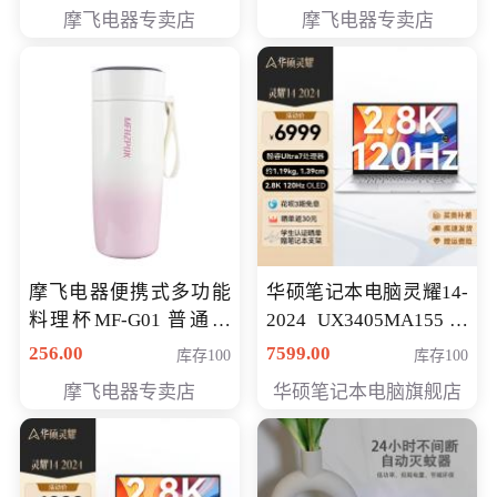
摩飞电器专卖店
摩飞电器专卖店
摩飞电器便携式多功能
华硕笔记本电脑灵耀14-
料理杯MF-G01 普通会
2024 UX3405MA155冰
员专享价格118元
川银 oled 智慧轻薄本 会
256.00
7599.00
库存100
库存100
员专享价6898元
摩飞电器专卖店
华硕笔记本电脑旗舰店