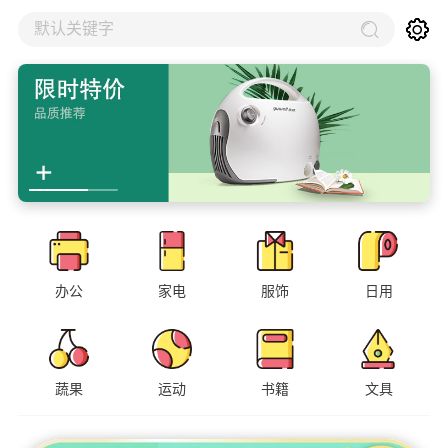
默认关键字
办公
家电
服饰
日用
蔬果
运动
书籍
文具