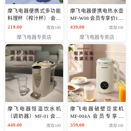
摩飞电器便携式多功能
摩飞电器便携电热水壶
料理杯（榨汁杯） 会员
MF-W08 会员专享价198
专享价118元
元
219.00
439.00
库存100
库存100
摩飞电器专卖店
摩飞电器专卖店
摩飞电器恒温饮水机
摩飞电器破壁豆浆机
（调奶器）MF-01 会员
MF-004A 会员专享价
专享价366元
168元
449.00
359.00
库存100
库存100