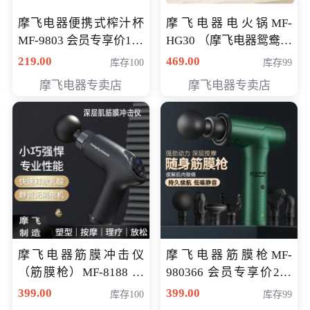
摩飞电器便携式榨汁杯
摩飞电器电火锅MF-
MF-9803 会员专享价138
HG30 （摩飞电器鸳鸯锅
元
MF-HG30 ） 会员专享价
219.00
469.00
库存100
库存99
319元
摩飞电器专卖店
摩飞电器专卖店
摩飞电器筋膜冲击仪
摩飞电器筋膜枪MF-
（筋膜枪）MF-8188 会
980366 会员专享价299
员专享价268元
元
399.00
399.00
库存100
库存99