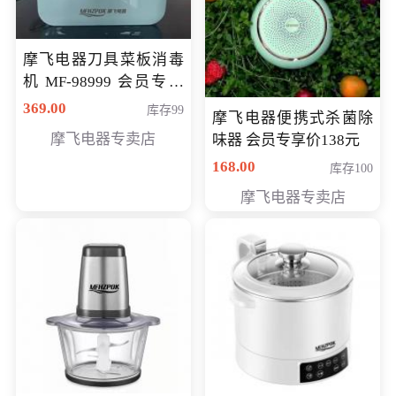
摩飞电器刀具菜板消毒
机 MF-98999 会员专享
价286元
369.00
库存99
摩飞电器便携式杀菌除
摩飞电器专卖店
味器 会员专享价138元
168.00
库存100
摩飞电器专卖店