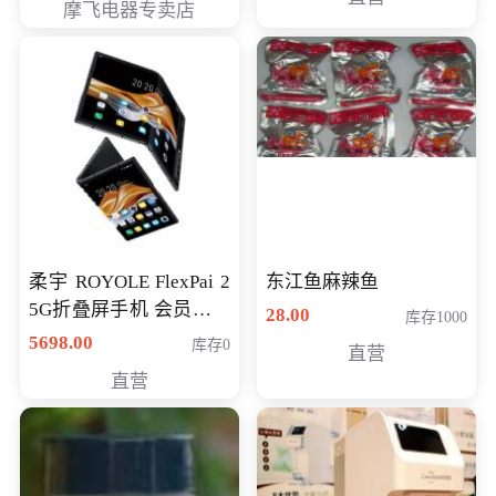
摩飞电器专卖店
柔宇 ROYOLE FlexPai 2
东江鱼麻辣鱼
5G折叠屏手机 会员专享
28.00
库存1000
购买价格 4998元
5698.00
库存0
直营
直营