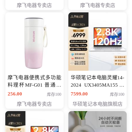
摩飞电器专卖店
摩飞电器专卖店
摩飞电器便携式多功能
华硕笔记本电脑灵耀14-
料理杯MF-G01 普通会
2024 UX3405MA155冰
员专享价格118元
川银 oled 智慧轻薄本 会
256.00
7599.00
库存100
库存100
员专享价6898元
摩飞电器专卖店
华硕笔记本电脑旗舰店