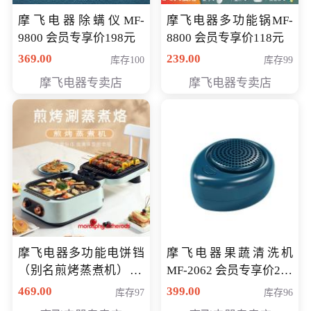
摩飞电器除螨仪MF-
摩飞电器多功能锅MF-
9800 会员专享价198元
8800 会员专享价118元
369.00
239.00
库存100
库存99
摩飞电器专卖店
摩飞电器专卖店
摩飞电器多功能电饼铛
摩飞电器果蔬清洗机
（别名煎烤蒸煮机） 型
MF-2062 会员专享价268
号MF-8888B 会员专享
元
469.00
399.00
库存97
库存96
价389元