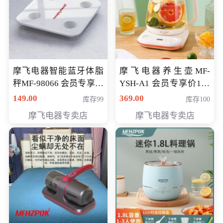
摩飞电器智能蓝牙体脂
摩飞电器养生壶MF-
秤MF-98066 会员专享价
YSH-A1 会员专享价198
98元
元
149.00
369.00
库存99
库存100
摩飞电器专卖店
摩飞电器专卖店