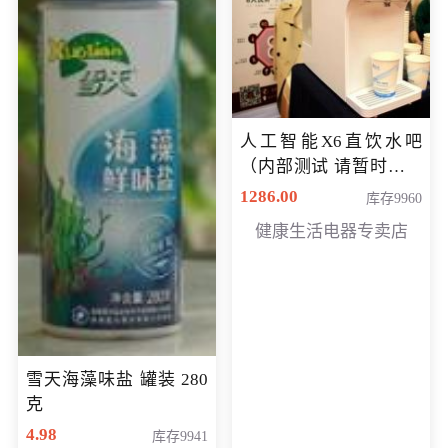
人工智能X6直饮水吧
（内部测试 请暂时不要
购买）
1286.00
库存9960
健康生活电器专卖店
雪天海藻味盐 罐装 280
克
4.98
库存9941