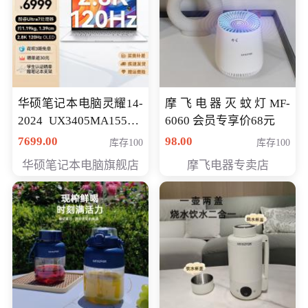
华硕笔记本电脑灵耀14-
摩飞电器灭蚊灯MF-
2024 UX3405MA155夜
6060 会员专享价68元
空蓝 oled 智慧轻薄本 会
7699.00
98.00
库存100
库存100
员专享价6998元
华硕笔记本电脑旗舰店
摩飞电器专卖店