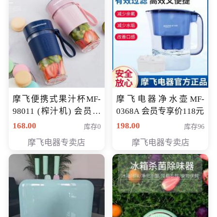
摩飞便携式果汁杯MF-
摩飞电器净水壶MF-
98011 (榨汁机) 会员专
0368A 会员专享价118元
享价138元
168.00
198.00
库存0
库存96
摩飞电器专卖店
摩飞电器专卖店