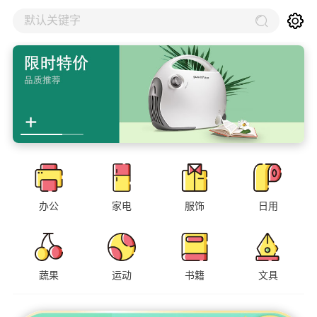
默认关键字
办公
家电
服饰
日用
蔬果
运动
书籍
文具