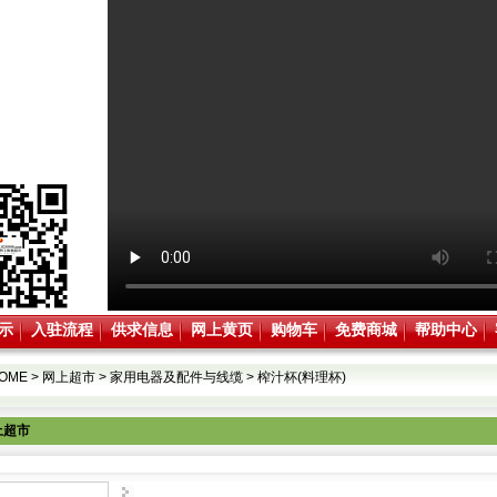
示
入驻流程
供求信息
网上黄页
购物车
免费商城
帮助中心
OME
>
网上超市
>
家用电器及配件与线缆
>
榨汁杯(料理杯)
上超市