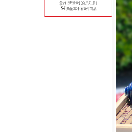
您好,[
请登录
] [
会员注册
]
购物车中有0件商品