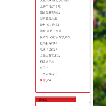
文化文具用品,办公用品
土特产,地方名吃
副食品及调味品
新鲜蔬菜水果
饮料,茶，液态奶
零食,坚果,干水果
保健品,化妆品,香水,饰品
数码相片打印
电话卡,游戏卡
文物古董艺术品
桶装饮用水
电子书
二手闲置转让
所有
(75)
购物车