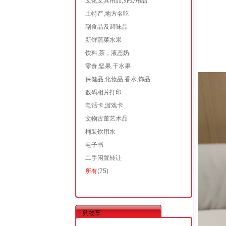
文化文具用品,办公用品
土特产,地方名吃
副食品及调味品
新鲜蔬菜水果
饮料,茶，液态奶
零食,坚果,干水果
保健品,化妆品,香水,饰品
数码相片打印
电话卡,游戏卡
文物古董艺术品
桶装饮用水
电子书
二手闲置转让
所有
(75)
购物车