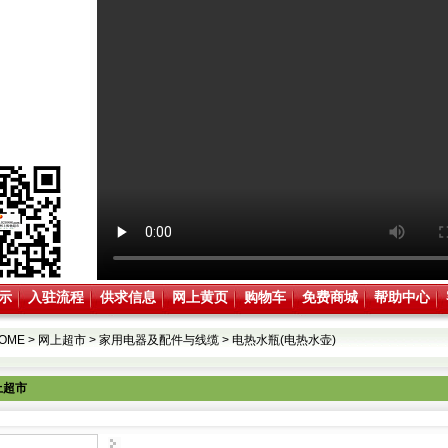
示
入驻流程
供求信息
网上黄页
购物车
免费商城
帮助中心
OME
>
网上超市
>
家用电器及配件与线缆
>
电热水瓶(电热水壶)
上超市