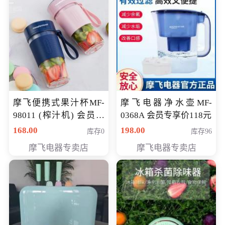
摩飞便携式果汁杯MF-
摩飞电器净水壶MF-
98011 (榨汁机) 会员专
0368A 会员专享价118元
享价138元
168.00
198.00
库存0
库存96
摩飞电器专卖店
摩飞电器专卖店