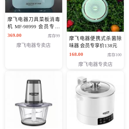
摩飞电器刀具菜板消毒
机 MF-98999 会员专享
价286元
369.00
库存99
摩飞电器便携式杀菌除
摩飞电器专卖店
味器 会员专享价138元
168.00
库存100
摩飞电器专卖店