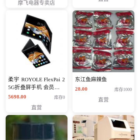
摩飞电器专卖店
柔宇 ROYOLE FlexPai 2
东江鱼麻辣鱼
5G折叠屏手机 会员专享
28.00
库存1000
购买价格 4998元
5698.00
库存0
直营
直营