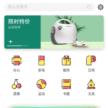
默认关键字
办公
家电
服饰
日用
蔬果
运动
书籍
文具