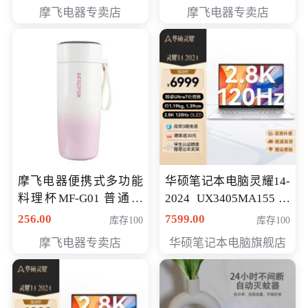
摩飞电器专卖店
摩飞电器专卖店
摩飞电器便携式多功能
华硕笔记本电脑灵耀14-
料理杯MF-G01 普通会
2024 UX3405MA155冰
员专享价格118元
川银 oled 智慧轻薄本 会
256.00
7599.00
库存100
库存100
员专享价6898元
摩飞电器专卖店
华硕笔记本电脑旗舰店