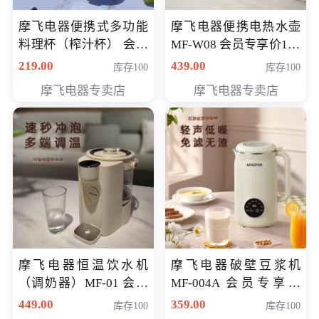
摩飞电器便携式多功能
摩飞电器便携电热水壶
料理杯（榨汁杯） 会员
MF-W08 会员专享价198
专享价118元
元
219.00
439.00
库存100
库存100
摩飞电器专卖店
摩飞电器专卖店
摩飞电器恒温饮水机
摩飞电器破壁豆浆机
（调奶器）MF-01 会员
MF-004A 会员专享价
专享价366元
168元
449.00
359.00
库存100
库存100