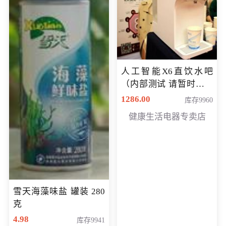
人工智能X6直饮水吧
（内部测试 请暂时不要
购买）
1286.00
库存9960
健康生活电器专卖店
雪天海藻味盐 罐装 280
克
4.98
库存9941