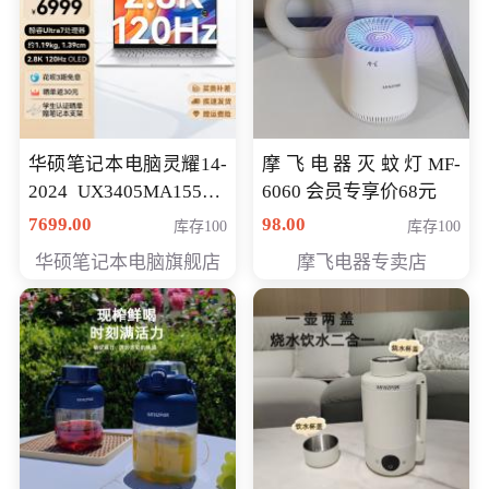
华硕笔记本电脑灵耀14-
摩飞电器灭蚊灯MF-
2024 UX3405MA155夜
6060 会员专享价68元
空蓝 oled 智慧轻薄本 会
7699.00
98.00
库存100
库存100
员专享价6998元
华硕笔记本电脑旗舰店
摩飞电器专卖店