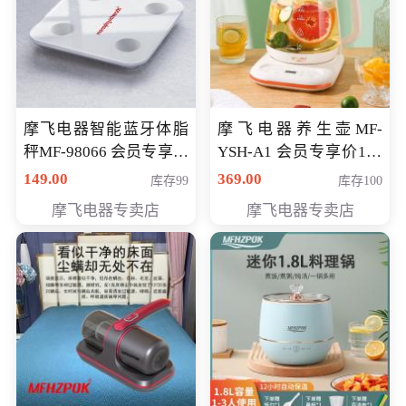
摩飞电器智能蓝牙体脂
摩飞电器养生壶MF-
秤MF-98066 会员专享价
YSH-A1 会员专享价198
98元
元
149.00
369.00
库存99
库存100
摩飞电器专卖店
摩飞电器专卖店