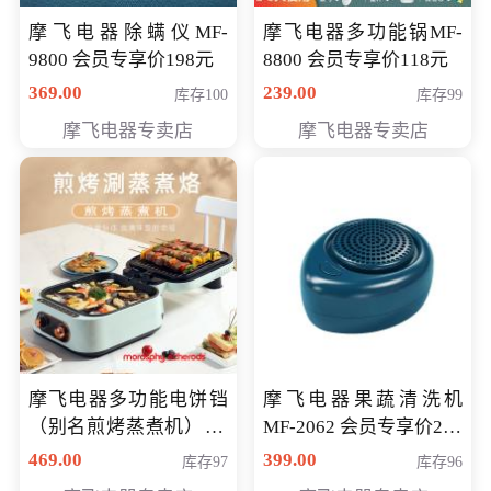
摩飞电器除螨仪MF-
摩飞电器多功能锅MF-
9800 会员专享价198元
8800 会员专享价118元
369.00
239.00
库存100
库存99
摩飞电器专卖店
摩飞电器专卖店
摩飞电器多功能电饼铛
摩飞电器果蔬清洗机
（别名煎烤蒸煮机） 型
MF-2062 会员专享价268
号MF-8888B 会员专享
元
469.00
399.00
库存97
库存96
价389元