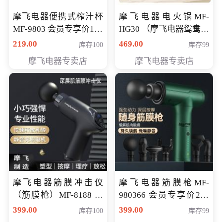
摩飞电器便携式榨汁杯
摩飞电器电火锅MF-
MF-9803 会员专享价138
HG30 （摩飞电器鸳鸯锅
元
MF-HG30 ） 会员专享价
219.00
469.00
库存100
库存99
319元
摩飞电器专卖店
摩飞电器专卖店
摩飞电器筋膜冲击仪
摩飞电器筋膜枪MF-
（筋膜枪）MF-8188 会
980366 会员专享价299
员专享价268元
元
399.00
399.00
库存100
库存99