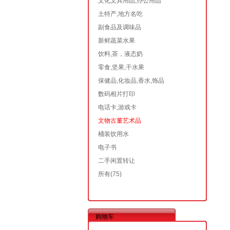
文化文具用品,办公用品
土特产,地方名吃
副食品及调味品
新鲜蔬菜水果
饮料,茶，液态奶
零食,坚果,干水果
保健品,化妆品,香水,饰品
数码相片打印
电话卡,游戏卡
文物古董艺术品
桶装饮用水
电子书
二手闲置转让
所有
(75)
购物车