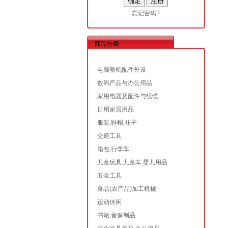
忘记密码?
商品分类
电脑整机配件外设
数码产品与办公用品
家用电器及配件与线缆
日用家居用品
服装,鞋帽,袜子
交通工具
箱包,行李车
儿童玩具,儿童车,婴儿用品
五金工具
食品(农产品)加工机械
运动休闲
书籍,音像制品