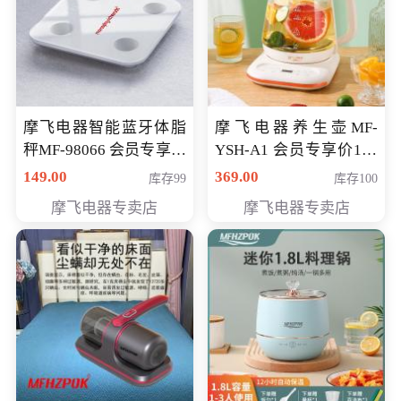
摩飞电器智能蓝牙体脂
摩飞电器养生壶MF-
秤MF-98066 会员专享价
YSH-A1 会员专享价198
98元
元
149.00
369.00
库存99
库存100
摩飞电器专卖店
摩飞电器专卖店