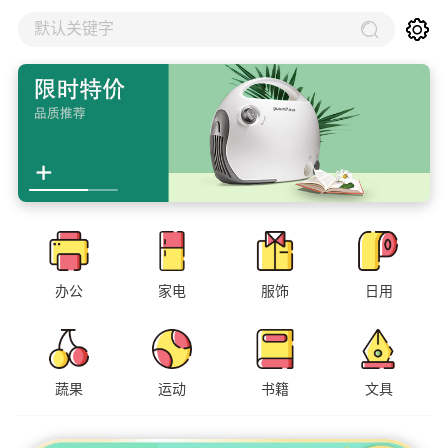
默认关键字
办公
家电
服饰
日用
蔬果
运动
书籍
文具