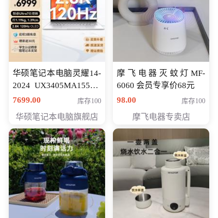
华硕笔记本电脑灵耀14-
摩飞电器灭蚊灯MF-
2024 UX3405MA155夜
6060 会员专享价68元
空蓝 oled 智慧轻薄本 会
7699.00
98.00
库存100
库存100
员专享价6998元
华硕笔记本电脑旗舰店
摩飞电器专卖店