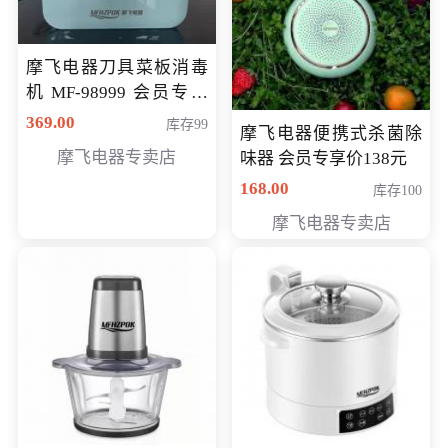
摩飞电器刀具菜板消毒
机 MF-98999 会员专享
价286元
369.00
库存99
摩飞电器便携式杀菌除
摩飞电器专卖店
味器 会员专享价138元
168.00
库存100
摩飞电器专卖店