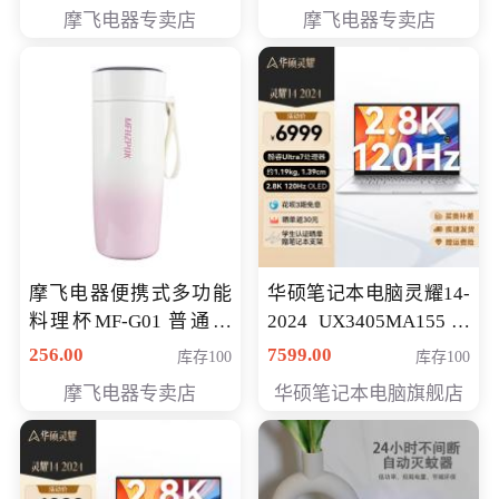
摩飞电器专卖店
摩飞电器专卖店
摩飞电器便携式多功能
华硕笔记本电脑灵耀14-
料理杯MF-G01 普通会
2024 UX3405MA155冰
员专享价格118元
川银 oled 智慧轻薄本 会
256.00
7599.00
库存100
库存100
员专享价6898元
摩飞电器专卖店
华硕笔记本电脑旗舰店