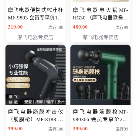
摩飞电器便携式榨汁杯
摩飞电器电火锅MF-
MF-9803 会员专享价138
HG30 （摩飞电器鸳鸯锅
元
MF-HG30 ） 会员专享价
219.00
469.00
库存100
库存99
319元
摩飞电器专卖店
摩飞电器专卖店
摩飞电器筋膜冲击仪
摩飞电器筋膜枪MF-
（筋膜枪）MF-8188 会
980366 会员专享价299
员专享价268元
元
399.00
399.00
库存100
库存99