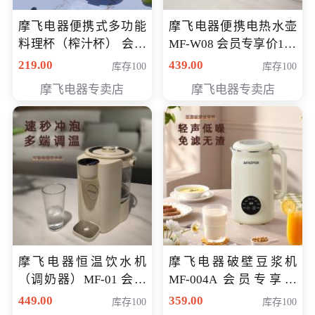
摩飞电器便携式多功能
摩飞电器便携电热水壶
料理杯（榨汁杯） 会员
MF-W08 会员专享价198
专享价118元
元
219.00
439.00
库存100
库存100
摩飞电器专卖店
摩飞电器专卖店
摩飞电器恒温饮水机
摩飞电器破壁豆浆机
（调奶器）MF-01 会员
MF-004A 会员专享价
专享价366元
168元
449.00
359.00
库存100
库存100