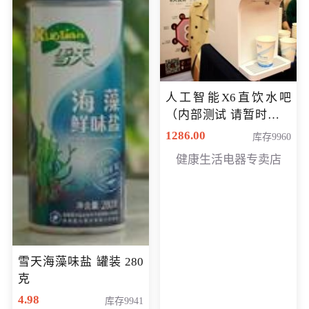
人工智能X6直饮水吧
（内部测试 请暂时不要
购买）
1286.00
库存9960
健康生活电器专卖店
雪天海藻味盐 罐装 280
克
4.98
库存9941