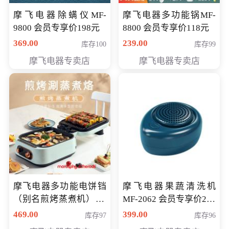
摩飞电器除螨仪MF-
摩飞电器多功能锅MF-
9800 会员专享价198元
8800 会员专享价118元
369.00
239.00
库存100
库存99
摩飞电器专卖店
摩飞电器专卖店
摩飞电器多功能电饼铛
摩飞电器果蔬清洗机
（别名煎烤蒸煮机） 型
MF-2062 会员专享价268
号MF-8888B 会员专享
元
469.00
399.00
库存97
库存96
价389元