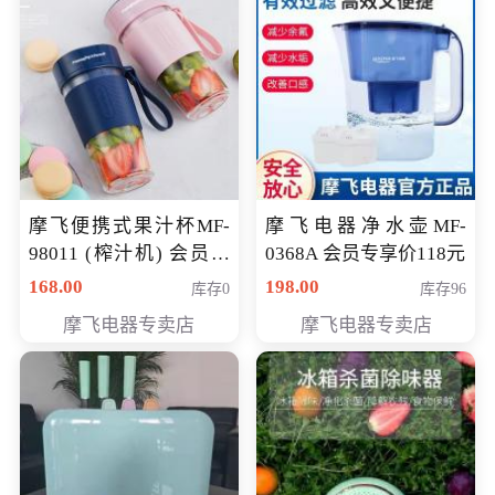
摩飞便携式果汁杯MF-
摩飞电器净水壶MF-
98011 (榨汁机) 会员专
0368A 会员专享价118元
享价138元
168.00
198.00
库存0
库存96
摩飞电器专卖店
摩飞电器专卖店