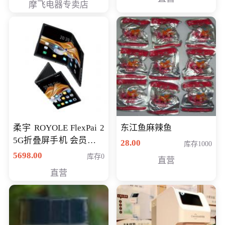
摩飞电器专卖店
柔宇 ROYOLE FlexPai 2
东江鱼麻辣鱼
5G折叠屏手机 会员专享
28.00
库存1000
购买价格 4998元
5698.00
库存0
直营
直营