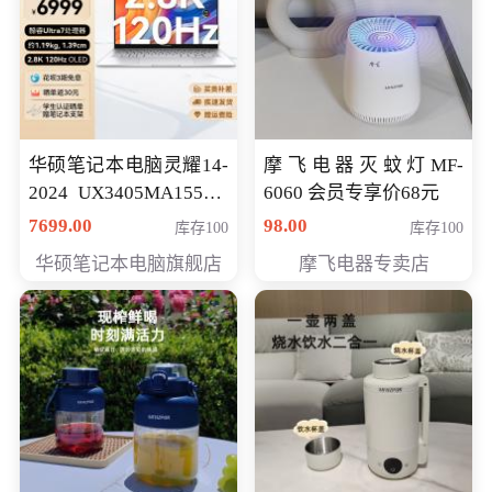
华硕笔记本电脑灵耀14-
摩飞电器灭蚊灯MF-
2024 UX3405MA155夜
6060 会员专享价68元
空蓝 oled 智慧轻薄本 会
7699.00
98.00
库存100
库存100
员专享价6998元
华硕笔记本电脑旗舰店
摩飞电器专卖店