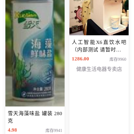
人工智能X6直饮水吧
（内部测试 请暂时不要
购买）
1286.00
库存9960
健康生活电器专卖店
雪天海藻味盐 罐装 280
克
4.98
库存9941