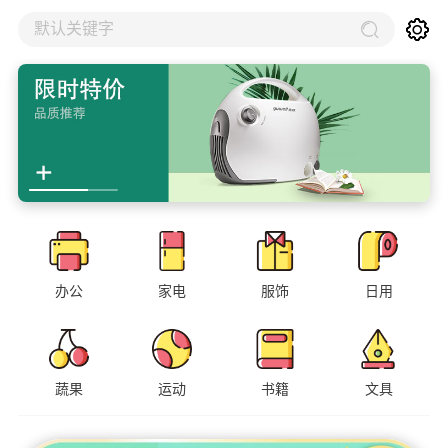
默认关键字
办公
家电
服饰
日用
蔬果
运动
书籍
文具