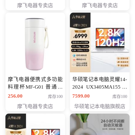
摩飞电器专卖店
摩飞电器专卖店
摩飞电器便携式多功能
华硕笔记本电脑灵耀14-
料理杯MF-G01 普通会
2024 UX3405MA155冰
员专享价格118元
川银 oled 智慧轻薄本 会
256.00
7599.00
库存100
库存100
员专享价6898元
摩飞电器专卖店
华硕笔记本电脑旗舰店