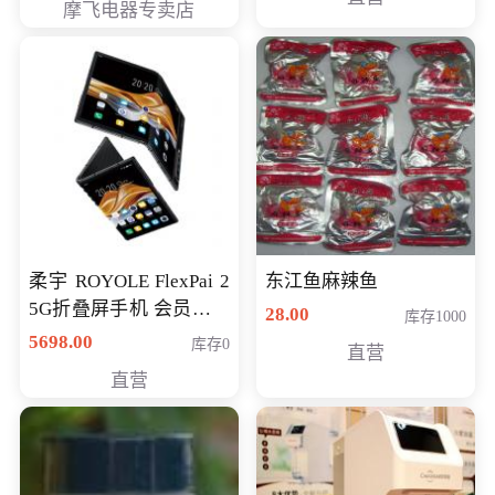
摩飞电器专卖店
柔宇 ROYOLE FlexPai 2
东江鱼麻辣鱼
5G折叠屏手机 会员专享
28.00
库存1000
购买价格 4998元
5698.00
库存0
直营
直营