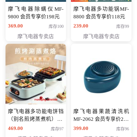
摩飞电器除螨仪MF-
摩飞电器多功能锅MF-
9800 会员专享价198元
8800 会员专享价118元
369.00
239.00
库存100
库存99
摩飞电器专卖店
摩飞电器专卖店
摩飞电器多功能电饼铛
摩飞电器果蔬清洗机
（别名煎烤蒸煮机） 型
MF-2062 会员专享价268
号MF-8888B 会员专享
元
469.00
399.00
库存97
库存96
价389元