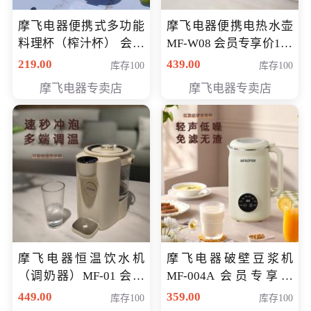
摩飞电器便携式多功能
摩飞电器便携电热水壶
料理杯（榨汁杯） 会员
MF-W08 会员专享价198
专享价118元
元
219.00
439.00
库存100
库存100
摩飞电器专卖店
摩飞电器专卖店
摩飞电器恒温饮水机
摩飞电器破壁豆浆机
（调奶器）MF-01 会员
MF-004A 会员专享价
专享价366元
168元
449.00
359.00
库存100
库存100