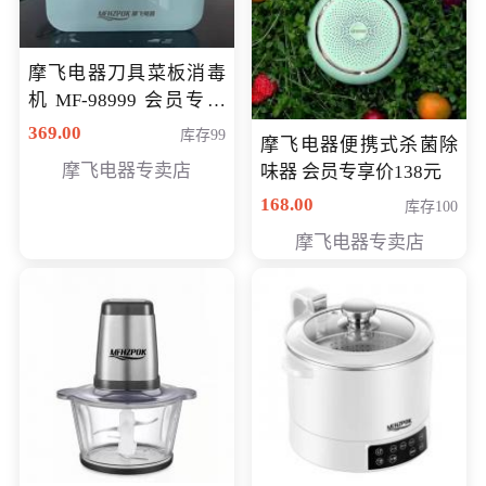
摩飞电器刀具菜板消毒
机 MF-98999 会员专享
价286元
369.00
库存99
摩飞电器便携式杀菌除
摩飞电器专卖店
味器 会员专享价138元
168.00
库存100
摩飞电器专卖店