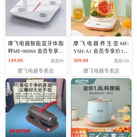
摩飞电器智能蓝牙体脂
摩飞电器养生壶MF-
秤MF-98066 会员专享价
YSH-A1 会员专享价198
98元
元
149.00
369.00
库存99
库存100
摩飞电器专卖店
摩飞电器专卖店