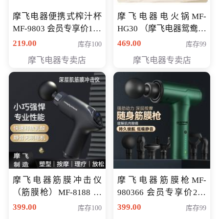
摩飞电器便携式榨汁杯
摩飞电器电火锅MF-
MF-9803 会员专享价138
HG30 （摩飞电器鸳鸯锅
元
MF-HG30 ） 会员专享价
219.00
469.00
库存100
库存99
319元
摩飞电器专卖店
摩飞电器专卖店
摩飞电器筋膜冲击仪
摩飞电器筋膜枪MF-
（筋膜枪）MF-8188 会
980366 会员专享价299
员专享价268元
元
399.00
399.00
库存100
库存99