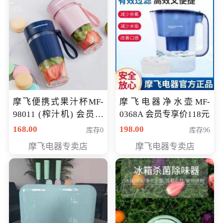
摩飞便携式果汁杯MF-
摩飞电器净水壶MF-
98011 (榨汁机) 会员专
0368A 会员专享价118元
享价138元
168.00
198.00
库存0
库存96
摩飞电器专卖店
摩飞电器专卖店