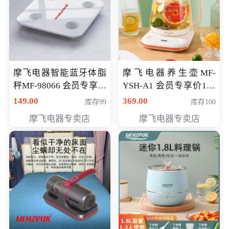
摩飞电器智能蓝牙体脂
摩飞电器养生壶MF-
秤MF-98066 会员专享价
YSH-A1 会员专享价198
98元
元
149.00
369.00
库存99
库存100
摩飞电器专卖店
摩飞电器专卖店