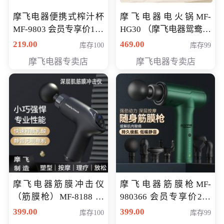
摩飞电器便携式榨汁杯
摩飞电器电火锅MF-
MF-9803 会员专享价138
HG30 （摩飞电器鸳鸯锅
元
MF-HG30 ） 会员专享价
219.00
469.00
库存100
库存99
319元
摩飞电器专卖店
摩飞电器专卖店
摩飞电器筋膜冲击仪
摩飞电器筋膜枪MF-
（筋膜枪）MF-8188 会
980366 会员专享价299
员专享价268元
元
399.00
399.00
库存100
库存99