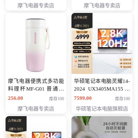
摩飞电器专卖店
摩飞电器专卖店
摩飞电器便携式多功能
华硕笔记本电脑灵耀14-
料理杯MF-G01 普通会
2024 UX3405MA155冰
员专享价格118元
川银 oled 智慧轻薄本 会
256.00
7599.00
库存100
库存100
员专享价6898元
摩飞电器专卖店
华硕笔记本电脑旗舰店