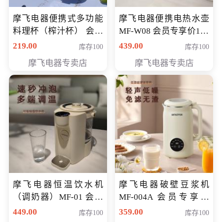
摩飞电器便携式多功能
摩飞电器便携电热水壶
料理杯（榨汁杯） 会员
MF-W08 会员专享价198
专享价118元
元
219.00
439.00
库存100
库存100
摩飞电器专卖店
摩飞电器专卖店
摩飞电器恒温饮水机
摩飞电器破壁豆浆机
（调奶器）MF-01 会员
MF-004A 会员专享价
专享价366元
168元
449.00
359.00
库存100
库存100