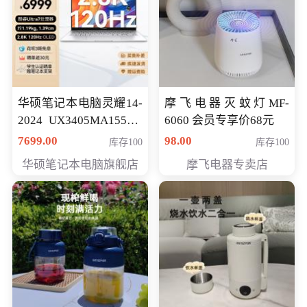
华硕笔记本电脑灵耀14-
摩飞电器灭蚊灯MF-
2024 UX3405MA155夜
6060 会员专享价68元
空蓝 oled 智慧轻薄本 会
7699.00
98.00
库存100
库存100
员专享价6998元
华硕笔记本电脑旗舰店
摩飞电器专卖店