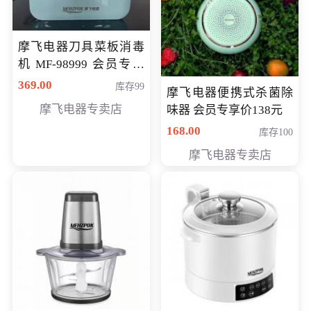
摩飞电器刀具菜板消毒
机 MF-98999 会员专享
价286元
369.00
库存99
摩飞电器便携式杀菌除
摩飞电器专卖店
味器 会员专享价138元
168.00
库存100
摩飞电器专卖店