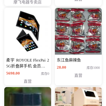
摩飞电器专卖店
柔宇 ROYOLE FlexPai 2
东江鱼麻辣鱼
5G折叠屏手机 会员专享
28.00
库存1000
购买价格 4998元
5698.00
库存0
直营
直营