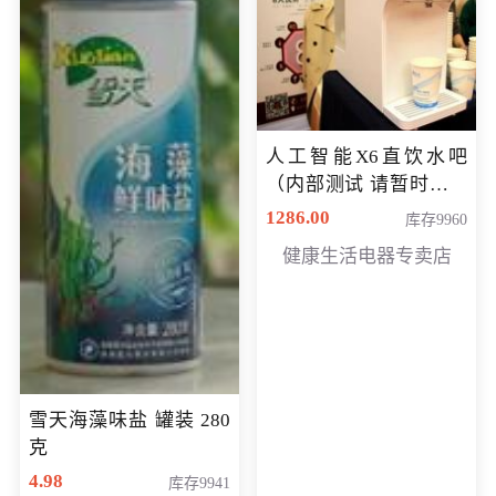
人工智能X6直饮水吧
（内部测试 请暂时不要
购买）
1286.00
库存9960
健康生活电器专卖店
雪天海藻味盐 罐装 280
克
4.98
库存9941