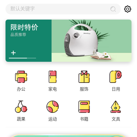
默认关键字
办公
家电
服饰
日用
蔬果
运动
书籍
文具