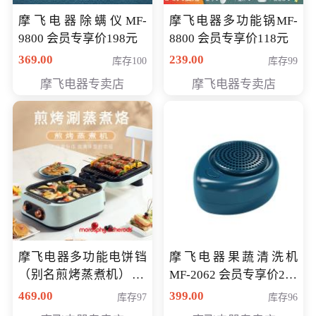
摩飞电器除螨仪MF-
摩飞电器多功能锅MF-
9800 会员专享价198元
8800 会员专享价118元
369.00
239.00
库存100
库存99
摩飞电器专卖店
摩飞电器专卖店
摩飞电器多功能电饼铛
摩飞电器果蔬清洗机
（别名煎烤蒸煮机） 型
MF-2062 会员专享价268
号MF-8888B 会员专享
元
469.00
399.00
库存97
库存96
价389元