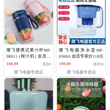
摩飞便携式果汁杯MF-
摩飞电器净水壶MF-
98011 (榨汁机) 会员专
0368A 会员专享价118元
享价138元
168.00
198.00
库存0
库存96
摩飞电器专卖店
摩飞电器专卖店